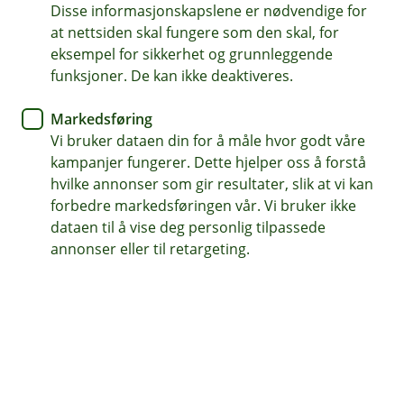
Disse informasjonskapslene er nødvendige for
det som skjer når du ringer oss. Opptakene slettes
at nettsiden skal fungere som den skal, for
automatisk med én gang samtalen er avsluttet, med
eksempel for sikkerhet og grunnleggende
mindre vi må beholde dem for å ivareta sikkerheten til
funksjoner. De kan ikke deaktiveres.
deg og oss. Behandlingen skjer fordi vi har en
berettiget interesse i å sikre korrekt dokumentasjon.
Markedsføring
Hvordan behandler vi personopplysninger?
Vi bruker dataen din for å måle hvor godt våre
kampanjer fungerer. Dette hjelper oss å forstå
Vi bruker opplysninger om ditt kundeforhold,
hvilke annonser som gir resultater, slik at vi kan
kontakthistorikk og finansielle informasjon for å
forbedre markedsføringen vår. Vi bruker ikke
håndtere henvendelser og gi deg best mulig hjelp.
dataen til å vise deg personlig tilpassede
annonser eller til retargeting.
Hvilke personopplysninger behandler vi?
Finansielle opplysninger, kontaktinformasjon,
kontakthistorikk og eventuelle personopplysninger du
oppgir over telefon.
Hvem deler vi opplysningene med?
Opplysninger deles ikke, med mindre vi er lovpålagt