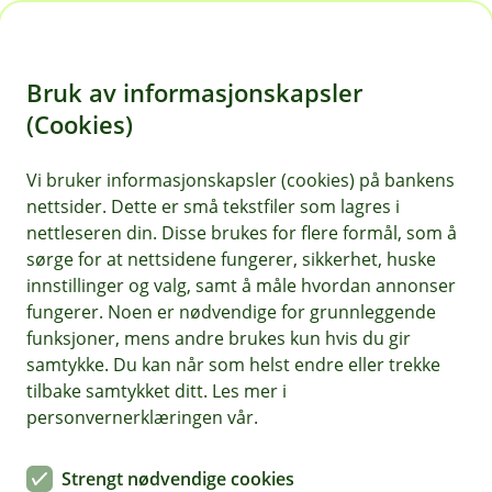
H
o
Bruk av informasjonskapsler
p
p
(Cookies)
i
Vis hjelpemeny
Vi bruker informasjonskapsler (cookies) på bankens
nettsider. Dette er små tekstfiler som lagres i
n
nettleseren din. Disse brukes for flere formål, som å
n
sørge for at nettsidene fungerer, sikkerhet, huske
Kundeservice
h
innstillinger og valg, samt å måle hvordan annonser
o
fungerer. Noen er nødvendige for grunnleggende
Hvorfor behandler vi opplysningene dine, og hva er
funksjoner, mens andre brukes kun hvis du gir
det lovlige grunnlaget?
d
samtykke. Du kan når som helst endre eller trekke
e
Vi behandler opplysninger for å gi deg rask og god
tilbake samtykket ditt. Les mer i
t
kundeservice når du kontakter oss. Behandlingen
personvernerklæringen vår.
baseres på avtalen vi har med deg.
Strengt nødvendige cookies
Vi tar opptak av telefonsamtaler for å dokumentere