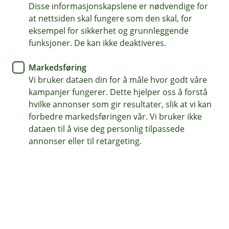
behandlingen er basert på vår berettigede interesse i å
Disse informasjonskapslene er nødvendige for
tilby tjenester som oppfyller kundenes behov.
at nettsiden skal fungere som den skal, for
eksempel for sikkerhet og grunnleggende
Hvordan behandler vi personopplysninger?
funksjoner. De kan ikke deaktiveres.
Vi gjenbruker og sammenstiller informasjon fra deg og
andre kunders bruk av produktene. Innsikt i bruk av
Markedsføring
mobil- og nettbank er innsikt med fokus på
Vi bruker dataen din for å måle hvor godt våre
innlogginger og selve bruk av disse flatene, inkl.
kampanjer fungerer. Dette hjelper oss å forstå
aktivering av tjenester. Innsikt om din bruk av våre
hvilke annonser som gir resultater, slik at vi kan
digitale flater presenteres for de som skal videreutvikle
forbedre markedsføringen vår. Vi bruker ikke
disse kun på et samlet, overordnet nivå og du som
dataen til å vise deg personlig tilpassede
enkeltkunde er ikke synlig og identifisert i dette.
annonser eller til retargeting.
Hvilke personopplysninger behandler vi?
Opplysninger som fødselsnummer, avtale, produkt,
type telefon og nettleser og besøksmønstre.
Hvem deler vi opplysningene med?