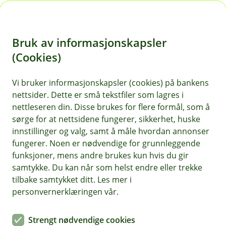
H
o
Bruk av informasjonskapsler
p
p
(Cookies)
i
Vis hjelpemeny
Vi bruker informasjonskapsler (cookies) på bankens
nettsider. Dette er små tekstfiler som lagres i
n
nettleseren din. Disse brukes for flere formål, som å
n
sørge for at nettsidene fungerer, sikkerhet, huske
Forretningsutvikling og forbedring av
h
innstillinger og valg, samt å måle hvordan annonser
digitale kundeflater
o
fungerer. Noen er nødvendige for grunnleggende
funksjoner, mens andre brukes kun hvis du gir
Hvorfor behandler vi opplysningene dine, og hva er
d
samtykke. Du kan når som helst endre eller trekke
det lovlige grunnlaget?
e
tilbake samtykket ditt. Les mer i
t
Vi behandler personopplysninger for å forstå hvordan
personvernerklæringen vår.
du bruker mobil- og nettbank, slik at vi kan forbedre
produktene og skape mer verdi for deg. Denne
Strengt nødvendige cookies