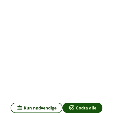
Om oss
Priser
Sammenlign våre priser med andre selskaper på
Finansportalen.no
Våre priser
Personvern og informasjonskapsler
Sikkerhet og antihvitvask
Kun nødvendige
Godta alle