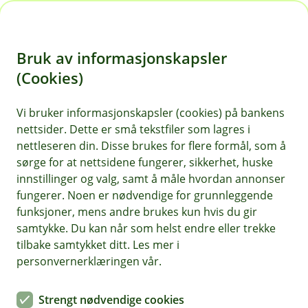
H
o
Bruk av informasjonskapsler
p
p
(Cookies)
i
Vis hjelpemeny
Vi bruker informasjonskapsler (cookies) på bankens
nettsider. Dette er små tekstfiler som lagres i
n
nettleseren din. Disse brukes for flere formål, som å
n
sørge for at nettsidene fungerer, sikkerhet, huske
Fysisk sikring av mennesker, bygg og
h
innstillinger og valg, samt å måle hvordan annonser
verdier
o
fungerer. Noen er nødvendige for grunnleggende
funksjoner, mens andre brukes kun hvis du gir
Hvorfor behandler vi opplysningene dine, og hva er
d
samtykke. Du kan når som helst endre eller trekke
det lovlige grunnlaget?
e
tilbake samtykket ditt. Les mer i
t
Banken har kameraovervåkning i lokalene og ved
personvernerklæringen vår.
minibanken (automatområdet), hvis banken tilbyr
dette. Formålet med dette er for å beskytte personer,
Strengt nødvendige cookies