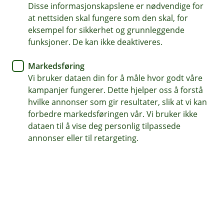
bygg og verdier ved straffbare handlinger.
Disse informasjonskapslene er nødvendige for
at nettsiden skal fungere som den skal, for
Vi har en berettiget interesse i å ha
eksempel for sikkerhet og grunnleggende
kameraovervåkning.
funksjoner. De kan ikke deaktiveres.
Hvordan behandler vi personopplysninger?
Markedsføring
Kameraene tar opp film/bilder av ansatte, kunder,
Vi bruker dataen din for å måle hvor godt våre
gjester og andre tredjepersoner. For å ivareta
kampanjer fungerer. Dette hjelper oss å forstå
personvernet, har vi redusert antallet kameraer til et
hvilke annonser som gir resultater, slik at vi kan
minimum og vi ser kun på videoen ved hendelser.
forbedre markedsføringen vår. Vi bruker ikke
Vinklene er satt slik at kameraene ikke filmer mer enn
dataen til å vise deg personlig tilpassede
det som er nødvendig.
annonser eller til retargeting.
Hvilke personopplysninger behandler vi?
Banken behandler de personopplysningene som
fremkommer ved video.
Det kan potensielt forekomme sensitive
personopplysninger. Disse personopplysningene