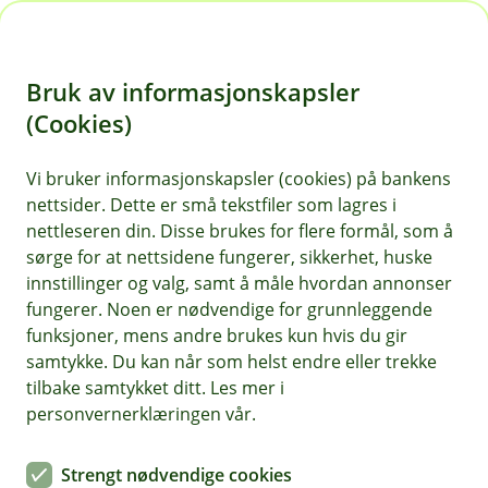
H
o
Bruk av informasjonskapsler
p
p
(Cookies)
i
Vi bruker informasjonskapsler (cookies) på bankens
nettsider. Dette er små tekstfiler som lagres i
n
nettleseren din. Disse brukes for flere formål, som å
n
sørge for at nettsidene fungerer, sikkerhet, huske
h
innstillinger og valg, samt å måle hvordan annonser
o
fungerer. Noen er nødvendige for grunnleggende
funksjoner, mens andre brukes kun hvis du gir
d
samtykke. Du kan når som helst endre eller trekke
e
tilbake samtykket ditt. Les mer i
t
personvernerklæringen vår.
Innboforsikring
Strengt nødvendige cookies