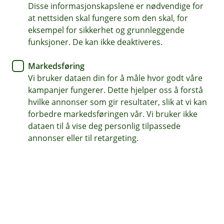
Disse informasjonskapslene er nødvendige for
Dekker eiendelene dine som møbler, klær og utstyr.
at nettsiden skal fungere som den skal, for
Pluss sykkel og barnevogn i Norden.
eksempel for sikkerhet og grunnleggende
funksjoner. De kan ikke deaktiveres.
Gjelder også for alt du har i bod, garasje og på loft.
Vi har ubegrenset forsikringssum.
Markedsføring
Vi bruker dataen din for å måle hvor godt våre
kampanjer fungerer. Dette hjelper oss å forstå
Kjøp innboforsikring
hvilke annonser som gir resultater, slik at vi kan
forbedre markedsføringen vår. Vi bruker ikke
dataen til å vise deg personlig tilpassede
Hva dekker innboforsikringen?
annonser eller til retargeting.
Hjemmet ditt rommer ofte større verdier enn du
tror. En god innboforsikring sikrer alle tingene du
typisk tar med deg når du flytter inn.
Innboforsikring dekker tingene du har i boligen
din, som møbler, klær og TV.