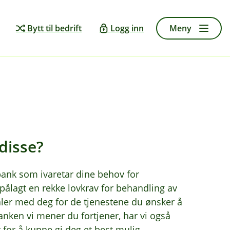
Bytt til bedrift
Logg inn
Meny
disse?
 bank som ivaretar dine behov for
i pålagt en rekke lovkrav for behandling av
aler med deg for de tjenestene du ønsker å
anken vi mener du fortjener, har vi også
 for å kunne gi deg et best mulig