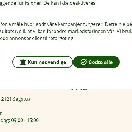
ggende funksjoner. De kan ikke deaktiveres.
 for å måle hvor godt våre kampanjer fungerer. Dette hjelper
ltater, slik at vi kan forbedre markedsføringen vår. Vi bruke
ede annonser eller til retargeting.
r du oss
Om Odal Sparebank
Kun nødvendige
Godta alle
sse
Org.nr: 937 887 043
en 22, 2120 Sagstua
Om oss
 2121 Sagstua
r
dag: 09:00 - 15:00