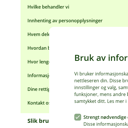
m
Hvilke behandler vi
e
n
y
Innhenting av personopplysninger
R
a
Hvem deler vi med
s
k
o
Hvordan beskyttes de
v
Bruk av info
e
r
Hvor lenge lagrer vi
s
i
Vi bruker informasjonskap
Informasjonskapsler (cookies)
k
nettleseren din. Disse br
t
innstillinger og valg, 
Dine rettigheter
funksjoner, mens andre b
samtykket ditt. Les mer 
Kontakt oss
Strengt nødvendige 
Slik bruker vi dine
Disse informasjonska
Å