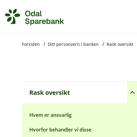
H
o
p
p
i
Forsiden
Ditt personvern i banken
Rask oversikt
n
n
h
o
Å
Rask oversikt
p
d
n
e
e
t
u
Hvem er ansvarlig
n
d
Hvorfor behandler vi disse
e
r