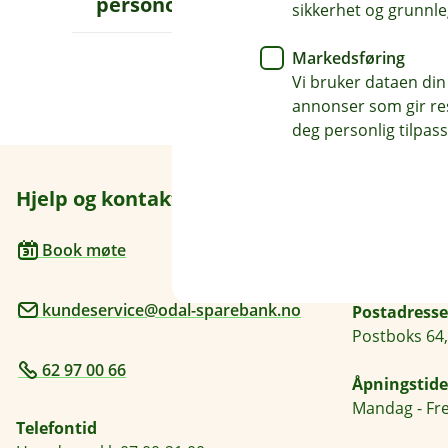
personopplysninger
p
sikkerhet og grunnle
n
e
Markedsføring
u
n
Vi bruker dataen din
d
annonser som gir resu
e
deg personlig tilpass
r
m
e
n
Hjelp og kontakt
Her finne
y
S
l
Besøksadre
Book møte
i
Sentrumsveg
k
b
kundeservice@odal-sparebank.no
r
Postadresse
u
Postboks 64,
k
e
62 97 00 66
r
Åpningstide
v
Mandag - Fre
i
Telefontid
d