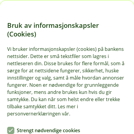
H
o
Bruk av informasjonskapsler
p
p
(Cookies)
i
Vi bruker informasjonskapsler (cookies) på bankens
nettsider. Dette er små tekstfiler som lagres i
n
nettleseren din. Disse brukes for flere formål, som å
n
sørge for at nettsidene fungerer, sikkerhet, huske
h
innstillinger og valg, samt å måle hvordan annonser
o
fungerer. Noen er nødvendige for grunnleggende
funksjoner, mens andre brukes kun hvis du gir
d
samtykke. Du kan når som helst endre eller trekke
e
tilbake samtykket ditt. Les mer i
t
personvernerklæringen vår.
Dine samtykker - du bestemmer
Strengt nødvendige cookies