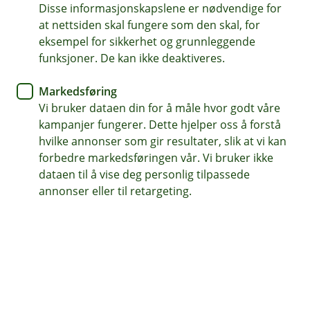
Disse informasjonskapslene er nødvendige for
Vi ønsker å gi deg relevant informasjon tilpasset dine
at nettsiden skal fungere som den skal, for
behov. Med ditt samtykke kan vi sende deg
eksempel for sikkerhet og grunnleggende
tilpassede råd og tilbud via e-post eller SMS,
funksjoner. De kan ikke deaktiveres.
samt invitasjoner til kundearrangementer.
Markedsføring
Vi bruker dataen din for å måle hvor godt våre
Tilpass mine samtykker (krever BankID)
kampanjer fungerer. Dette hjelper oss å forstå
hvilke annonser som gir resultater, slik at vi kan
forbedre markedsføringen vår. Vi bruker ikke
To enkle valg
dataen til å vise deg personlig tilpassede
Vi har to typer samtykker som lar deg velge hvordan
annonser eller til retargeting.
du vil motta informasjon fra oss:
Si ja til tilpasset kunderådgivning
Si ja til e-post og SMS
Du kan når som helst endre eller trekke tilbake