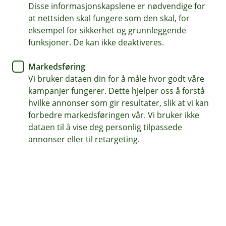
Disse informasjonskapslene er nødvendige for
at nettsiden skal fungere som den skal, for
eksempel for sikkerhet og grunnleggende
Hjelp og kontakt
funksjoner. De kan ikke deaktiveres.
Book møte
Markedsføring
Vi bruker dataen din for å måle hvor godt våre
kundeservice@odal-sparebank.no
kampanjer fungerer. Dette hjelper oss å forstå
hvilke annonser som gir resultater, slik at vi kan
62 97 00 66
forbedre markedsføringen vår. Vi bruker ikke
dataen til å vise deg personlig tilpassede
annonser eller til retargeting.
Telefontid
Hverdager kl. 07.00-21.00
Lørdag og søndag kl. 09.00-21.00
Forsikring: 915 03 850
Snakk med skadekonsulent: mandag til fredag 08:00-