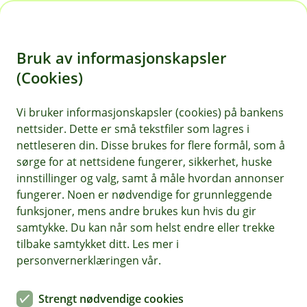
H
o
Bruk av informasjonskapsler
p
p
(Cookies)
i
Vis hjelpemeny
Vi bruker informasjonskapsler (cookies) på bankens
nettsider. Dette er små tekstfiler som lagres i
n
nettleseren din. Disse brukes for flere formål, som å
n
sørge for at nettsidene fungerer, sikkerhet, huske
Hvordan beskyttes de?
h
innstillinger og valg, samt å måle hvordan annonser
o
fungerer. Noen er nødvendige for grunnleggende
Vi er pålagt og vi bruker egnede tekniske,
funksjoner, mens andre brukes kun hvis du gir
organisatoriske og administrative sikkerhetstiltak for å
d
samtykke. Du kan når som helst endre eller trekke
beskytte informasjonen og dine personopplysninger
e
tilbake samtykket ditt. Les mer i
mot tap, misbruk, utilsiktet tilgang, utlevering, endring
t
personvernerklæringen vår.
eller ødeleggelse.
Strengt nødvendige cookies