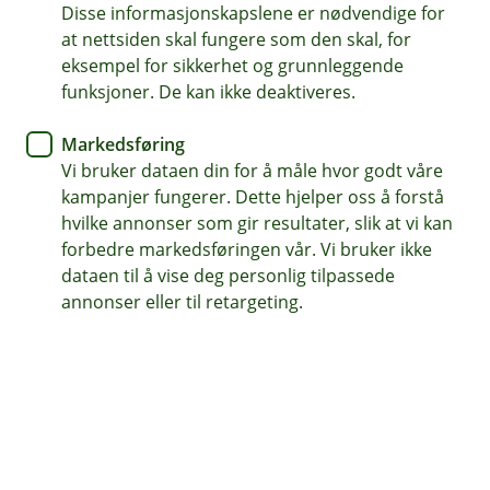
Disse informasjonskapslene er nødvendige for
Vi kan også behandle personopplysninger på grunnlag
at nettsiden skal fungere som den skal, for
av vår plikt til å fastsette, gjøre gjeldende eller forsvare
eksempel for sikkerhet og grunnleggende
rettskrav, vi har en lovpålagt plikt til å oppbevare
funksjoner. De kan ikke deaktiveres.
personopplysninger når du er og har vært kunde hos
oss.
Markedsføring
Hvordan behandler vi personopplysninger?
Vi bruker dataen din for å måle hvor godt våre
kampanjer fungerer. Dette hjelper oss å forstå
Vi kan gjenbruker opplysninger fra våre interne
hvilke annonser som gir resultater, slik at vi kan
systemer slik at vi kan behandle klager, tvister og
forbedre markedsføringen vår. Vi bruker ikke
rettslige prosesser for inndriving av krav eller andre
dataen til å vise deg personlig tilpassede
tvistespørsmål. Hvilken type personopplysninger vi
annonser eller til retargeting.
behandler, avhenger av vurdering av hva som er
nødvendig for å belyse den enkelte saken.
Under hele kundeforholdet ditt og etter at avtalen din
opphører, er det nødvendig at vi lagrer og har tilgang
til å gjenbruke personopplysninger om deg, i tilfelle det
skulle oppstå en klage eller en rettslig tvist. Uten
lagring av sakshistorikk vil det ikke være mulig for oss å