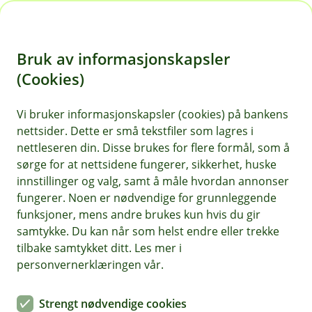
H
o
Bruk av informasjonskapsler
p
p
(Cookies)
i
Vis hjelpemeny
Vi bruker informasjonskapsler (cookies) på bankens
nettsider. Dette er små tekstfiler som lagres i
n
nettleseren din. Disse brukes for flere formål, som å
n
sørge for at nettsidene fungerer, sikkerhet, huske
Forsvare rettskrav
h
innstillinger og valg, samt å måle hvordan annonser
o
fungerer. Noen er nødvendige for grunnleggende
Hvorfor behandler vi opplysningene dine, og hva er
funksjoner, mens andre brukes kun hvis du gir
det lovlige grunnlaget?
d
samtykke. Du kan når som helst endre eller trekke
e
Vi kan behandle personopplysninger med formål om å
tilbake samtykket ditt. Les mer i
t
hevde våre kontraktsrettslige rettigheter. Det rettslige
personvernerklæringen vår.
grunnlaget for denne behandlingen er avtalen vår med
deg.
Strengt nødvendige cookies