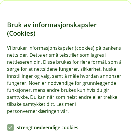
H
o
Bruk av informasjonskapsler
p
p
(Cookies)
i
Vi bruker informasjonskapsler (cookies) på bankens
nettsider. Dette er små tekstfiler som lagres i
n
nettleseren din. Disse brukes for flere formål, som å
n
sørge for at nettsidene fungerer, sikkerhet, huske
h
innstillinger og valg, samt å måle hvordan annonser
o
fungerer. Noen er nødvendige for grunnleggende
funksjoner, mens andre brukes kun hvis du gir
d
samtykke. Du kan når som helst endre eller trekke
e
tilbake samtykket ditt. Les mer i
t
personvernerklæringen vår.
Vi trenger oppdatert ID
Strengt nødvendige cookies