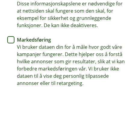
For å unngå svindel og kriminalitet må vi ha
Disse informasjonskapslene er nødvendige for
at nettsiden skal fungere som den skal, for
oppdatert legitimasjon fra kundene våre. Å
eksempel for sikkerhet og grunnleggende
legitimere deg digitalt tar kun 5-8 minutter.
funksjoner. De kan ikke deaktiveres.
Markedsføring
Vi bruker dataen din for å måle hvor godt våre
kampanjer fungerer. Dette hjelper oss å forstå
Dette trenger du for å legitimere deg digitalt:
hvilke annonser som gir resultater, slik at vi kan
forbedre markedsføringen vår. Vi bruker ikke
Pass eller nasjonalt ID-kort
dataen til å vise deg personlig tilpassede
BankID-appen
annonser eller til retargeting.
Legitimasjonen innhentet fra ID-sjekk kan ikke brukes
til å utstede BankID, da må du møte opp hos oss med
gyldig ID-dokument for utstedelse av BankID.
Slik kommer du i gang: