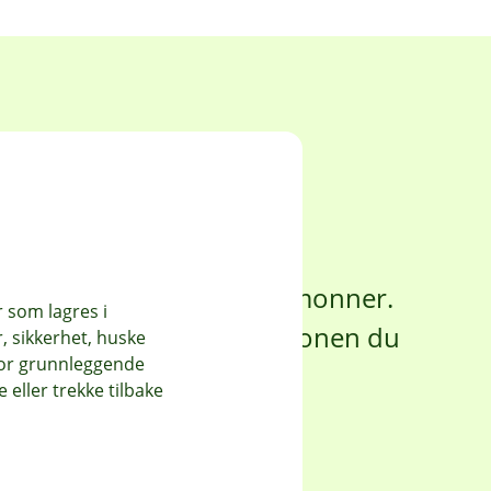
 alle!
itt hver gang du bruker
tisk. Det merkes knapt i
må beløp bli til noe som monner.
r som lagres i
kan gi den ekstra motivasjonen du
, sikkerhet, huske
for grunnleggende
eller trekke tilbake