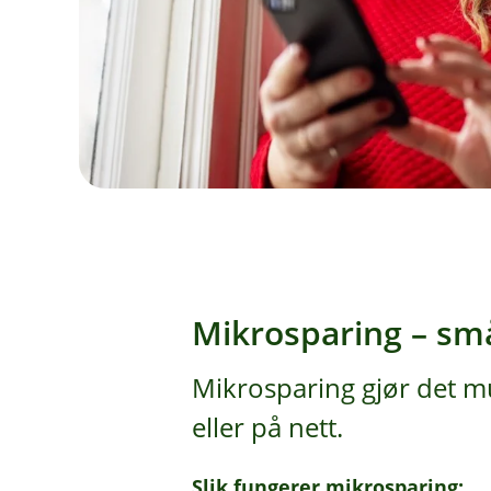
Mikrosparing – små
Mikrosparing gjør det mu
eller på nett.
Slik fungerer mikrosparing: