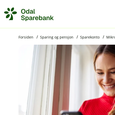
H
o
p
p
i
Forsiden
Sparing og pensjon
Sparekonto
Mikr
n
n
h
o
d
e
t