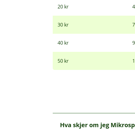
20 kr
4
30 kr
7
40 kr
9
50 kr
1
Hva skjer om jeg Mikrosp
Å
p