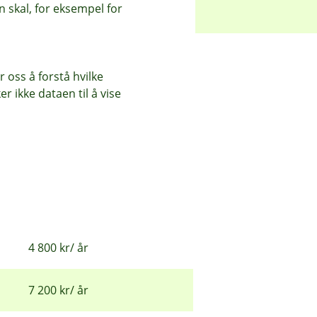
 skal, for eksempel for
 oss å forstå hvilke
r ikke dataen til å vise
40 kortkjøp/ mnd
2 400 kr/ år
4 800 kr/ år
7 200 kr/ år