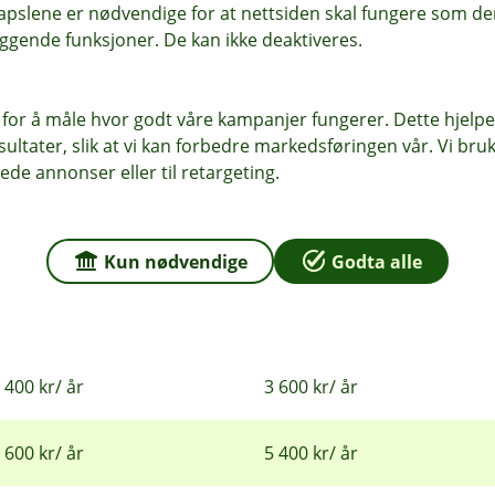
pslene er nødvendige for at nettsiden skal fungere som den
ggende funksjoner. De kan ikke deaktiveres.
 for å måle hvor godt våre kampanjer fungerer. Dette hjelper
ltater, slik at vi kan forbedre markedsføringen vår. Vi bruke
ede annonser eller til retargeting.
an bli
Kun nødvendige
Godta alle
0 kortkjøp/ mnd
30 kortkjøp/ mnd
 200 kr/ år
1 800 kr/ år
 400 kr/ år
3 600 kr/ år
 600 kr/ år
5 400 kr/ år