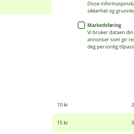
Disse informasjonska
sikkerhet og grunnle
Markedsføring
Vi bruker dataen din
annonser som gir resu
deg personlig tilpass
Se hvor mye sparingen k
Sparebeløp
2
5 kr
1
10 kr
2
15 kr
3