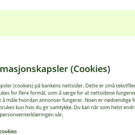
Mikrosparing passer for
Med mikrosparing sparer du l
rmasjonskapsler (Cookies)
bankkortet ditt – helt automa
hverdagen, og over tid kan s
sler (cookies) på bankens nettsider. Dette er små tekstfile
Det gjør sparing enklere og 
ukes for flere formål, som å sørge for at nettsidene fungerer
samt å måle hvordan annonser fungerer. Noen er nødvendige 
trenger.
rukes kun hvis du gir samtykke. Du kan når som helst endre 
i personvernerklæringen vår.
cookies