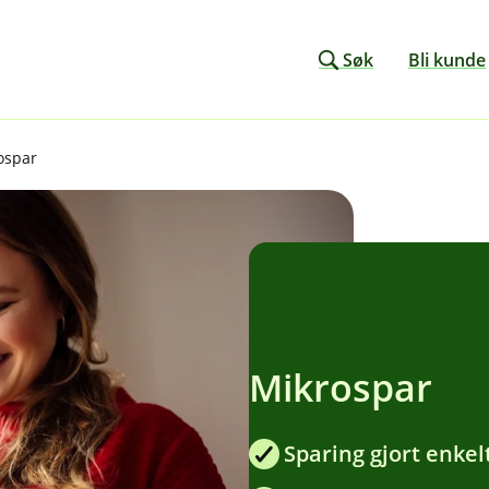
Søk
Bli kunde
ospar
Mikrospar
Sparing gjort enkel