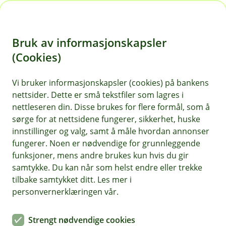
H
o
Bruk av informasjonskapsler
p
p
(Cookies)
i
Vi bruker informasjonskapsler (cookies) på bankens
nettsider. Dette er små tekstfiler som lagres i
n
nettleseren din. Disse brukes for flere formål, som å
n
sørge for at nettsidene fungerer, sikkerhet, huske
h
innstillinger og valg, samt å måle hvordan annonser
o
fungerer. Noen er nødvendige for grunnleggende
funksjoner, mens andre brukes kun hvis du gir
d
samtykke. Du kan når som helst endre eller trekke
e
tilbake samtykket ditt. Les mer i
t
personvernerklæringen vår.
Pensjonssparing
Strengt nødvendige cookies