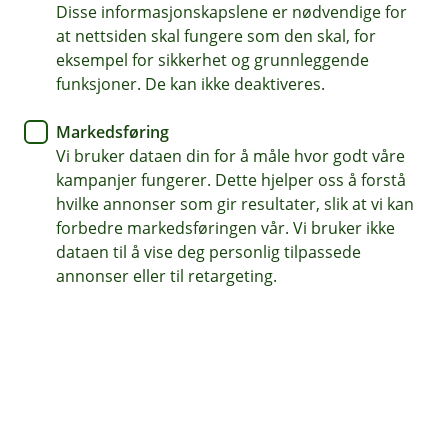
Disse informasjonskapslene er nødvendige for
Pensjon er det du skal leve av som pensjonist
at nettsiden skal fungere som den skal, for
eksempel for sikkerhet og grunnleggende
Rådgiverne hjelper deg på veien
funksjoner. De kan ikke deaktiveres.
Jo tidligere du kommer i gang, jo mindre trenger du å
Markedsføring
spare hver måned.
Vi bruker dataen din for å måle hvor godt våre
kampanjer fungerer. Dette hjelper oss å forstå
Book møte om pensjon
hvilke annonser som gir resultater, slik at vi kan
forbedre markedsføringen vår. Vi bruker ikke
dataen til å vise deg personlig tilpassede
Hva er pensjon?
annonser eller til retargeting.
Pensjon er pengene du skal leve av når du blir
pensjonist.
Den består av tre deler:
Pensjon fra Folketrygden
: Du sparer 18,1 % av