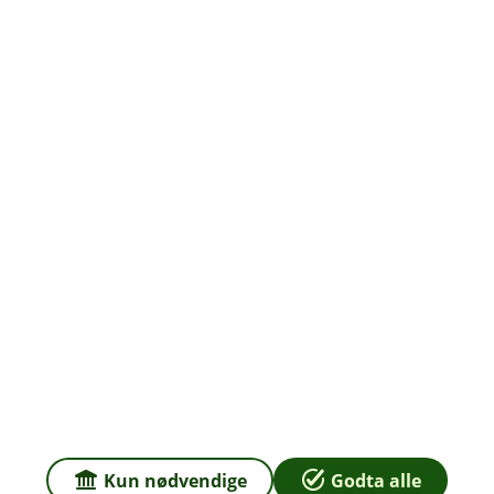
Org.nr: 937 887 043
Om oss
Priser
Sammenlign våre priser med andre selskaper på
Finansportalen.no
Våre priser
Personvern og informasjonskapsler
Sikkerhet og antihvitvask
Kun nødvendige
Godta alle