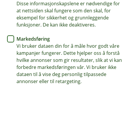
Disse informasjonskapslene er nødvendige for
Vipps i hele Skandinavia
at nettsiden skal fungere som den skal, for
eksempel for sikkerhet og grunnleggende
Legg alle kort fra oss i appen
funksjoner. De kan ikke deaktiveres.
Markedsføring
Vi bruker dataen din for å måle hvor godt våre
Alt du trenger i Vipps – legg til kort og
kampanjer fungerer. Dette hjelper oss å forstå
kontoer!
hvilke annonser som gir resultater, slik at vi kan
forbedre markedsføringen vår. Vi bruker ikke
Visste du at du kan samle alle dine kort og
dataen til å vise deg personlig tilpassede
kontoer fra oss i Vipps? Dette gir deg full kontroll
annonser eller til retargeting.
og fleksibilitet i hverdagen.
Legg til alle kort og kontoer fra oss i Vipps
Gjør hverdagen enklere ved å legge til både kortene og
kontoene dine fra oss i Vipps. Dette lar deg velge
hvilken konto eller kort du ønsker å bruke når du skal