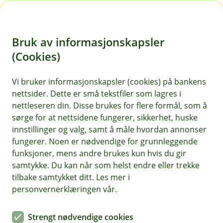
H
o
Bruk av informasjonskapsler
p
p
(Cookies)
i
Vi bruker informasjonskapsler (cookies) på bankens
nettsider. Dette er små tekstfiler som lagres i
n
nettleseren din. Disse brukes for flere formål, som å
n
sørge for at nettsidene fungerer, sikkerhet, huske
h
innstillinger og valg, samt å måle hvordan annonser
o
fungerer. Noen er nødvendige for grunnleggende
funksjoner, mens andre brukes kun hvis du gir
d
samtykke. Du kan når som helst endre eller trekke
e
tilbake samtykket ditt. Les mer i
t
Vipps
personvernerklæringen vår.
Tæpp med Vipps i hele verden
Strengt nødvendige cookies