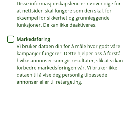
næringsdrivende
Disse informasjonskapslene er nødvendige for
at nettsiden skal fungere som den skal, for
eksempel for sikkerhet og grunnleggende
Som selvstendig næringsdrivende, frilanser eller eier
funksjoner. De kan ikke deaktiveres.
av enkeltpersonsforetak må du selv ta ansvar for
egen pensjonssparing. Vi hjelper deg å finne den
Markedsføring
beste pensjonssparingen for deg og dine behov.
Vi bruker dataen din for å måle hvor godt våre
kampanjer fungerer. Dette hjelper oss å forstå
Kontakt meg om pensjon
hvilke annonser som gir resultater, slik at vi kan
forbedre markedsføringen vår. Vi bruker ikke
dataen til å vise deg personlig tilpassede
annonser eller til retargeting.
Gode pensjonsløsninger for deg
Vi gjør det enklere for deg å velge riktig
pensjonssparing. Rådgiverne våre bistår deg
gjerne i prosessen og gir deg personlig
rådgivning om sparing og pensjon.