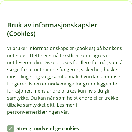
H
o
Bruk av informasjonskapsler
p
p
(Cookies)
i
Vi bruker informasjonskapsler (cookies) på bankens
nettsider. Dette er små tekstfiler som lagres i
n
nettleseren din. Disse brukes for flere formål, som å
n
sørge for at nettsidene fungerer, sikkerhet, huske
h
innstillinger og valg, samt å måle hvordan annonser
o
fungerer. Noen er nødvendige for grunnleggende
funksjoner, mens andre brukes kun hvis du gir
d
samtykke. Du kan når som helst endre eller trekke
e
tilbake samtykket ditt. Les mer i
t
personvernerklæringen vår.
Pensjon for selvstendig
Strengt nødvendige cookies