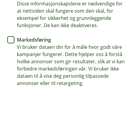
spareformen som passer deg
Disse informasjonskapslene er nødvendige for
at nettsiden skal fungere som den skal, for
eksempel for sikkerhet og grunnleggende
Å spare jevnlig kan gi deg større økonomisk trygghet
funksjoner. De kan ikke deaktiveres.
og flere muligheter senere i livet. Hos oss kan du
spare på flere måter – enten du vil bygge opp en
Markedsføring
buffer, spare i fond eller planlegge pensjonen
Vi bruker dataen din for å måle hvor godt våre
din. Usikker på hva som passer best for deg? Våre
kampanjer fungerer. Dette hjelper oss å forstå
rådgivere hjelper deg gjerne.
hvilke annonser som gir resultater, slik at vi kan
forbedre markedsføringen vår. Vi bruker ikke
Snakk med en rådgiver
dataen til å vise deg personlig tilpassede
annonser eller til retargeting.
Hva ønsker du å spare til?
De fleste sparer til noe konkret – enten det er en
økonomisk buffer, bolig, fremtidige planer eller
pensjon.