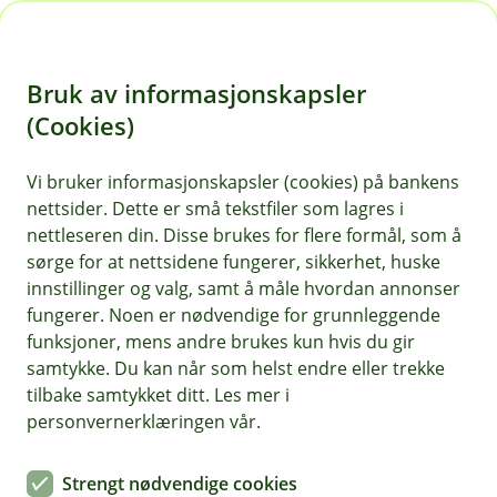
H
o
Bruk av informasjonskapsler
p
p
(Cookies)
i
Vi bruker informasjonskapsler (cookies) på bankens
nettsider. Dette er små tekstfiler som lagres i
n
nettleseren din. Disse brukes for flere formål, som å
n
sørge for at nettsidene fungerer, sikkerhet, huske
h
innstillinger og valg, samt å måle hvordan annonser
o
fungerer. Noen er nødvendige for grunnleggende
funksjoner, mens andre brukes kun hvis du gir
d
samtykke. Du kan når som helst endre eller trekke
e
tilbake samtykket ditt. Les mer i
t
personvernerklæringen vår.
Sparing og pensjon – finn
Strengt nødvendige cookies