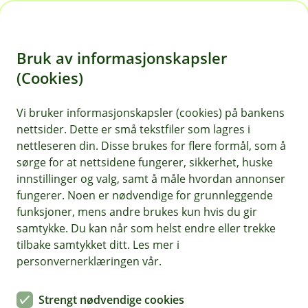
H
o
Bruk av informasjonskapsler
p
p
(Cookies)
i
Vi bruker informasjonskapsler (cookies) på bankens
nettsider. Dette er små tekstfiler som lagres i
n
nettleseren din. Disse brukes for flere formål, som å
n
sørge for at nettsidene fungerer, sikkerhet, huske
h
innstillinger og valg, samt å måle hvordan annonser
o
fungerer. Noen er nødvendige for grunnleggende
funksjoner, mens andre brukes kun hvis du gir
d
samtykke. Du kan når som helst endre eller trekke
e
tilbake samtykket ditt. Les mer i
t
personvernerklæringen vår.
Flytte boliglån
Strengt nødvendige cookies