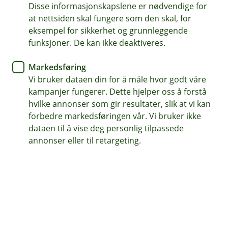
Disse informasjonskapslene er nødvendige for
En fast rådgiver som er lett å kontakte
at nettsiden skal fungere som den skal, for
eksempel for sikkerhet og grunnleggende
Vi er fleksible og finner en løsning som passer for deg
funksjoner. De kan ikke deaktiveres.
Vi tilbyr konkurransedyktige betingelser
Markedsføring
Vi bruker dataen din for å måle hvor godt våre
Få et tilbud på boliglån
kampanjer fungerer. Dette hjelper oss å forstå
hvilke annonser som gir resultater, slik at vi kan
forbedre markedsføringen vår. Vi bruker ikke
Hos oss får du mer enn bare et
dataen til å vise deg personlig tilpassede
annonser eller til retargeting.
boliglån
Å flytte boliglånet til oss er enkelt og kan være
lønnsomt for deg. Du får en egen rådgiver som
finner den beste løsningen for deg, ditt liv og din
økonomi.