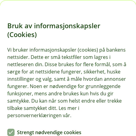
H
o
Bruk av informasjonskapsler
p
p
(Cookies)
i
Vi bruker informasjonskapsler (cookies) på bankens
nettsider. Dette er små tekstfiler som lagres i
n
nettleseren din. Disse brukes for flere formål, som å
n
sørge for at nettsidene fungerer, sikkerhet, huske
h
innstillinger og valg, samt å måle hvordan annonser
o
fungerer. Noen er nødvendige for grunnleggende
funksjoner, mens andre brukes kun hvis du gir
d
samtykke. Du kan når som helst endre eller trekke
e
tilbake samtykket ditt. Les mer i
t
personvernerklæringen vår.
Fastrente boliglån
Strengt nødvendige cookies