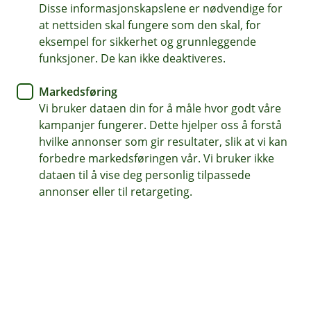
Disse informasjonskapslene er nødvendige for
Trygghet mot rentehopp
at nettsiden skal fungere som den skal, for
eksempel for sikkerhet og grunnleggende
Forutsigbare låneutgifter
funksjoner. De kan ikke deaktiveres.
Enkel planlegging av økonomien
Markedsføring
Vi bruker dataen din for å måle hvor godt våre
Søk fastrentelån
kampanjer fungerer. Dette hjelper oss å forstå
hvilke annonser som gir resultater, slik at vi kan
forbedre markedsføringen vår. Vi bruker ikke
Fastrente boliglån - Trygghet i en tid
dataen til å vise deg personlig tilpassede
annonser eller til retargeting.
med renteendringer
Et fastrentelån passer for deg som ønsker stabile
lånekostnader over tid. Renten holder seg lik i
hele avtaleperioden, uavhengig av endringer i
markedet. Det gir deg trygghet, forutsigbarhet –
og ro i økonomien.