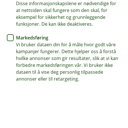
Disse informasjonskapslene er nødvendige for
Som medlem i Norges Jeger- og Fiskerforbund har
at nettsiden skal fungere som den skal, for
du inntil 25 prosent rabatt på nesten alle våre
eksempel for sikkerhet og grunnleggende
skadeforsikringer, og du har tilgang til vår unike
funksjoner. De kan ikke deaktiveres.
jakthundforsikring og utstyrsforsikring.
Markedsføring
Vi bruker dataen din for å måle hvor godt våre
Ta kontakt om medlemsfordelene
kampanjer fungerer. Dette hjelper oss å forstå
hvilke annonser som gir resultater, slik at vi kan
forbedre markedsføringen vår. Vi bruker ikke
Få rabatt på forsikringene når du er
dataen til å vise deg personlig tilpassede
medlem av NJFF
annonser eller til retargeting.
Som medlem av Norges Jeger- og Fiskerforbund
har du inntil 25 prosent rabatt på nesten alle
våre skadeforsikringer, du får også tilgang til vår
unike jakthundforsikring og utstyrsforsikring som
er laget for akkurat deg som driver med jakt og