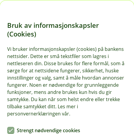
H
o
Bruk av informasjonskapsler
p
p
(Cookies)
i
Vi bruker informasjonskapsler (cookies) på bankens
nettsider. Dette er små tekstfiler som lagres i
n
nettleseren din. Disse brukes for flere formål, som å
n
sørge for at nettsidene fungerer, sikkerhet, huske
h
innstillinger og valg, samt å måle hvordan annonser
o
fungerer. Noen er nødvendige for grunnleggende
funksjoner, mens andre brukes kun hvis du gir
d
samtykke. Du kan når som helst endre eller trekke
e
tilbake samtykket ditt. Les mer i
t
personvernerklæringen vår.
Forsikring for NJFF-medlemmer
Strengt nødvendige cookies