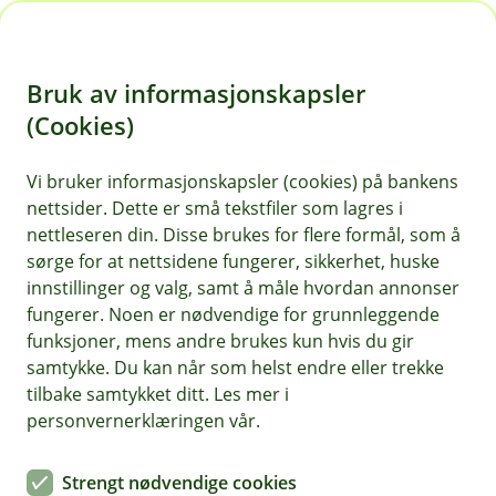
H
o
Bruk av informasjonskapsler
p
p
(Cookies)
i
Vi bruker informasjonskapsler (cookies) på bankens
nettsider. Dette er små tekstfiler som lagres i
n
nettleseren din. Disse brukes for flere formål, som å
n
sørge for at nettsidene fungerer, sikkerhet, huske
h
innstillinger og valg, samt å måle hvordan annonser
o
fungerer. Noen er nødvendige for grunnleggende
funksjoner, mens andre brukes kun hvis du gir
d
samtykke. Du kan når som helst endre eller trekke
e
tilbake samtykket ditt. Les mer i
t
personvernerklæringen vår.
ATV-forsikring
Strengt nødvendige cookies