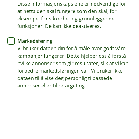
Disse informasjonskapslene er nødvendige for
Forsikring for firhjulinger
at nettsiden skal fungere som den skal, for
eksempel for sikkerhet og grunnleggende
Dekker feilfylling av drivstoff
funksjoner. De kan ikke deaktiveres.
Veihjelp inkludert
Markedsføring
Vi bruker dataen din for å måle hvor godt våre
Kontakt meg om ATV-forsikring
kampanjer fungerer. Dette hjelper oss å forstå
hvilke annonser som gir resultater, slik at vi kan
forbedre markedsføringen vår. Vi bruker ikke
Hva dekker ATV-forsikringen?
dataen til å vise deg personlig tilpassede
annonser eller til retargeting.
ATVer er kjøretøy som gjerne brukes i røft
terreng, så pass på å velge forsikringen som
dekker ditt behov. Vi tilbyr tre ulike dekninger.
Ansvarsforsikringen dekker ikke skader på ATVen din