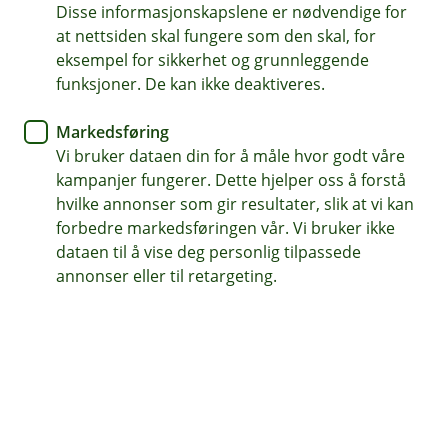
Disse informasjonskapslene er nødvendige for
Gjelder i hele verden
at nettsiden skal fungere som den skal, for
eksempel for sikkerhet og grunnleggende
Dekker skade ved plutselige og uforutsette hendelser
funksjoner. De kan ikke deaktiveres.
Ting som bunad, ring og sykkel
Markedsføring
Vi bruker dataen din for å måle hvor godt våre
Kontakt meg om verdisaksforsikring
kampanjer fungerer. Dette hjelper oss å forstå
hvilke annonser som gir resultater, slik at vi kan
forbedre markedsføringen vår. Vi bruker ikke
Trenger du verdisaksforsikring?
dataen til å vise deg personlig tilpassede
annonser eller til retargeting.
Noen ting er ofte spesielt verdifulle for deg, og
du er redd for at de skal bli ødelagt eller gå tapt.
Hvis du har verdifulle ting som du ofte tar med
deg ut, som bunaden, smykkene eller jaktriflen
din, vil du jo helst ta godt vare på dem.