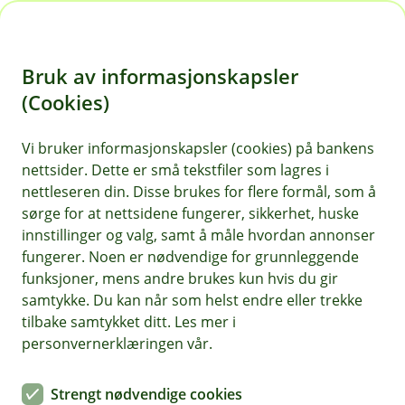
H
o
Bruk av informasjonskapsler
p
p
(Cookies)
i
Vi bruker informasjonskapsler (cookies) på bankens
nettsider. Dette er små tekstfiler som lagres i
n
nettleseren din. Disse brukes for flere formål, som å
n
sørge for at nettsidene fungerer, sikkerhet, huske
h
innstillinger og valg, samt å måle hvordan annonser
o
fungerer. Noen er nødvendige for grunnleggende
funksjoner, mens andre brukes kun hvis du gir
d
samtykke. Du kan når som helst endre eller trekke
e
tilbake samtykket ditt. Les mer i
t
personvernerklæringen vår.
Verdisaksforsikring
Strengt nødvendige cookies