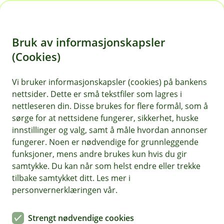
H
o
Bruk av informasjonskapsler
p
p
(Cookies)
i
Vi bruker informasjonskapsler (cookies) på bankens
nettsider. Dette er små tekstfiler som lagres i
n
nettleseren din. Disse brukes for flere formål, som å
n
sørge for at nettsidene fungerer, sikkerhet, huske
h
innstillinger og valg, samt å måle hvordan annonser
o
fungerer. Noen er nødvendige for grunnleggende
funksjoner, mens andre brukes kun hvis du gir
d
samtykke. Du kan når som helst endre eller trekke
e
tilbake samtykket ditt. Les mer i
t
personvernerklæringen vår.
Så raskt og enkelt kan du opprette
Strengt nødvendige cookies