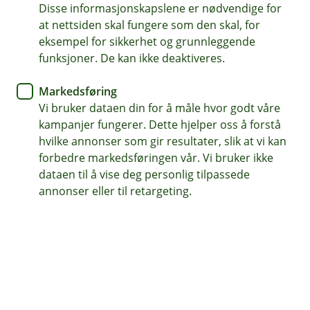
en sparekonto
Disse informasjonskapslene er nødvendige for
at nettsiden skal fungere som den skal, for
eksempel for sikkerhet og grunnleggende
Det er enklere enn du tror å spare i hverdagen – og
funksjoner. De kan ikke deaktiveres.
det tar bare noen få minutter å opprette en
sparekonto. Med mikrosparing kan du i tillegg spare
Markedsføring
helt automatisk, en spareform som gjør det mulig å
Vi bruker dataen din for å måle hvor godt våre
spare små beløp hver gang du bruker kortet.
kampanjer fungerer. Dette hjelper oss å forstå
hvilke annonser som gir resultater, slik at vi kan
forbedre markedsføringen vår. Vi bruker ikke
dataen til å vise deg personlig tilpassede
annonser eller til retargeting.
En sparekonto er en egen konto der du setter av
penger du ikke skal bruke i hverdagen. Det kan gi deg
oversikt og trygghet over egen økonomi, og gjør det
lettere for deg å bygge opp en buffer eller spare til noe
du drømmer om – som ferie, bil eller uforutsette
hendelser.
Kan jeg ta ut penger når som helst?