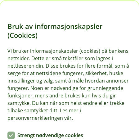
H
o
Bruk av informasjonskapsler
p
p
(Cookies)
Sparekalkulator
i
Vi bruker informasjonskapsler (cookies) på bankens
Se hvor mye sparingen din kan vokse over tid
nettsider. Dette er små tekstfiler som lagres i
n
nettleseren din. Disse brukes for flere formål, som å
n
sørge for at nettsidene fungerer, sikkerhet, huske
h
innstillinger og valg, samt å måle hvordan annonser
Din sparing
o
fungerer. Noen er nødvendige for grunnleggende
funksjoner, mens andre brukes kun hvis du gir
d
samtykke. Du kan når som helst endre eller trekke
Startbeløp
e
tilbake samtykket ditt. Les mer i
t
personvernerklæringen vår.
Månedlig sparebeløp
Strengt nødvendige cookies