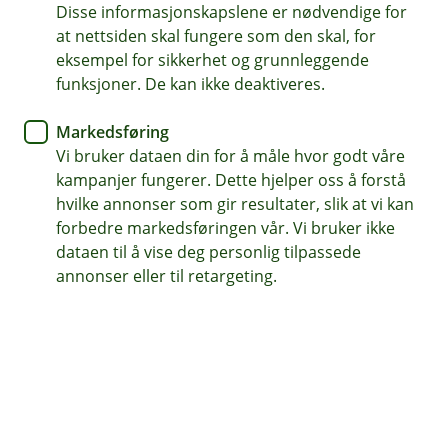
Disse informasjonskapslene er nødvendige for
at nettsiden skal fungere som den skal, for
eksempel for sikkerhet og grunnleggende
Spareperiode
funksjoner. De kan ikke deaktiveres.
Markedsføring
Vi bruker dataen din for å måle hvor godt våre
Sammenligne med sparekonto
kampanjer fungerer. Dette hjelper oss å forstå
hvilke annonser som gir resultater, slik at vi kan
forbedre markedsføringen vår. Vi bruker ikke
Utvikling over tid
dataen til å vise deg personlig tilpassede
annonser eller til retargeting.
400 000 kr
300 000 kr
200 000 kr