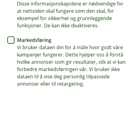
Eika Spar er et aksjefond som investerer i selskaper
Disse informasjonskapslene er nødvendige for
over hele verden notert på børs eller regulerte
at nettsiden skal fungere som den skal, for
markedsplasser. Normalt er fondet investert med en
eksempel for sikkerhet og grunnleggende
fordeling på 1/3 norske aksjer, 1/3 nordiske aksjer og
funksjoner. De kan ikke deaktiveres.
1/3 globale aksjer. Eika Spar hadde en absolutt
avkastning på -2,38 % i juli, hvilket var 2,46 % svakere
Markedsføring
enn referanseindeksen som endte opp 0,08 %. Hittil i
Vi bruker dataen din for å måle hvor godt våre
år er Eika Spar opp 9,15 %, hvilket er 1,08 % mer enn
kampanjer fungerer. Dette hjelper oss å forstå
referanseindeksen som på sin side er opp 8,07 %.
hvilke annonser som gir resultater, slik at vi kan
forbedre markedsføringen vår. Vi bruker ikke
Makro
dataen til å vise deg personlig tilpassede
annonser eller til retargeting.
Juli var preget av en kraftig opptrapping av konflikten
mellom USA og Iran. Bekymring for olje- og
gassforsyninger gjennom Hormuzstredet sendte
Brent-oljen fra rundt 70 dollar ved månedsskiftet til
over 100 dollar på det høyeste, mens europeiske