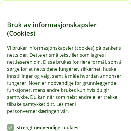
H
o
Bruk av informasjonskapsler
p
p
(Cookies)
Eika Spar
i
Vi bruker informasjonskapsler (cookies) på bankens
Fondet er et aksjefond som investerer i selskaper
nettsider. Dette er små tekstfiler som lagres i
n
over hele verden fordelt likt mellom norske,
nettleseren din. Disse brukes for flere formål, som å
n
nordiske og globale selskaper. Passer for deg
sørge for at nettsidene fungerer, sikkerhet, huske
h
som har tidshorisont på sparingen på minst 5
innstillinger og valg, samt å måle hvordan annonser
o
fungerer. Noen er nødvendige for grunnleggende
år.
funksjoner, mens andre brukes kun hvis du gir
d
samtykke. Du kan når som helst endre eller trekke
e
tilbake samtykket ditt. Les mer i
t
Månedsrapport for Eika Spar
personvernerklæringen vår.
Strengt nødvendige cookies