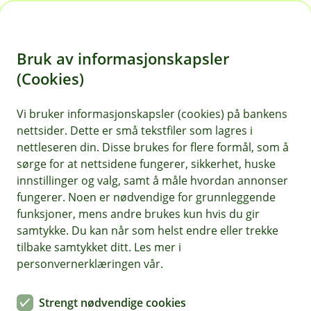
H
o
Bruk av informasjonskapsler
p
p
(Cookies)
Eika Balansert
i
Vi bruker informasjonskapsler (cookies) på bankens
Fondet er et kombinasjonsfond av aksjer og
nettsider. Dette er små tekstfiler som lagres i
n
rentepapir som investerer hovedsakelig i
nettleseren din. Disse brukes for flere formål, som å
n
nordiske selskaper. Passer for deg som har
sørge for at nettsidene fungerer, sikkerhet, huske
h
tidshorisont på sparingen på minst 5 år.
innstillinger og valg, samt å måle hvordan annonser
o
fungerer. Noen er nødvendige for grunnleggende
funksjoner, mens andre brukes kun hvis du gir
d
samtykke. Du kan når som helst endre eller trekke
e
Månedsrapport for Eika Balansert
tilbake samtykket ditt. Les mer i
t
personvernerklæringen vår.
Eika Balansert er et internasjonalt kombinasjonsfond
Strengt nødvendige cookies