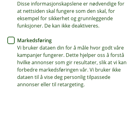
som investerer i aksjer og rentepapirer. Fondet
Disse informasjonskapslene er nødvendige for
investerer i aksjer som er notert på børs eller regulerte
at nettsiden skal fungere som den skal, for
markedsplasser i Norge og Norden. Rentepapirene har
eksempel for sikkerhet og grunnleggende
varierende kredittrisiko og løpetid.
funksjoner. De kan ikke deaktiveres.
Fondet hadde en avkastning på -0,07 % i juli. Det var
Markedsføring
0,56 % svakere enn sin referanseindeks som består av
Vi bruker dataen din for å måle hvor godt våre
50 % VINX Benchmark Cap NOK NI og 50 % NORM.
kampanjer fungerer. Dette hjelper oss å forstå
Fondet er med det opp 5,68 % hittil i år, hvilket er 2,29
hvilke annonser som gir resultater, slik at vi kan
% mer enn referanseindeksen som er opp 3,39 % hittil i
forbedre markedsføringen vår. Vi bruker ikke
år.
dataen til å vise deg personlig tilpassede
annonser eller til retargeting.
Makro
Juli var preget av en kraftig opptrapping av konflikten
mellom USA og Iran. Bekymring for olje- og
gassforsyninger gjennom Hormuzstredet sendte
Brent-oljen fra rundt 70 dollar ved månedsskiftet til
over 100 dollar på det høyeste, mens europeiske