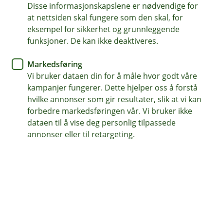
Disse informasjonskapslene er nødvendige for
2026 kl. 15:00 hos Eika Kapitalforvaltning i Parkveien
at nettsiden skal fungere som den skal, for
61, Oslo.
eksempel for sikkerhet og grunnleggende
funksjoner. De kan ikke deaktiveres.
Mer informasjon om svingprising, vedtektsendringene
og hvordan du kan stemme, finner du
her
Markedsføring
Vi bruker dataen din for å måle hvor godt våre
Din deltagelse og stemmegivning på andelseiermøte er
kampanjer fungerer. Dette hjelper oss å forstå
ingen plikt, men en rettighet du har som andelsier. Du
hvilke annonser som gir resultater, slik at vi kan
står derfor fritt til å velge om du vil delta og/eller
forbedre markedsføringen vår. Vi bruker ikke
stemme på andelseiermøte.
dataen til å vise deg personlig tilpassede
annonser eller til retargeting.
Last ned stemmeseddel
Mer informasjon om svingprising,
vedtektsendringene og hvordan du kan
stemme