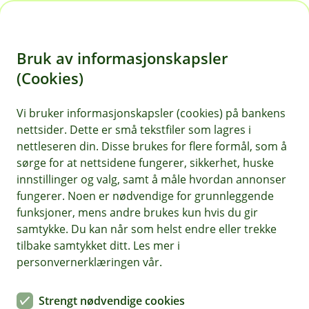
H
o
Bruk av informasjonskapsler
p
p
(Cookies)
Invitasjon andelseiermøte 15.
i
april 2026
Vi bruker informasjonskapsler (cookies) på bankens
nettsider. Dette er små tekstfiler som lagres i
n
nettleseren din. Disse brukes for flere formål, som å
n
sørge for at nettsidene fungerer, sikkerhet, huske
h
Innkalling til andelseiermøte 15.april
innstillinger og valg, samt å måle hvordan annonser
o
fungerer. Noen er nødvendige for grunnleggende
2026
funksjoner, mens andre brukes kun hvis du gir
d
samtykke. Du kan når som helst endre eller trekke
e
tilbake samtykket ditt. Les mer i
Eika Kapitalforvaltning innfører svingpriser på Eika-
t
personvernerklæringen vår.
fond.
Strengt nødvendige cookies
Alle andelseiere inviteres til andelseiermøte 15.april