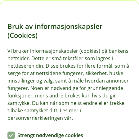
H
o
Bruk av informasjonskapsler
p
p
(Cookies)
i
Vi bruker informasjonskapsler (cookies) på bankens
nettsider. Dette er små tekstfiler som lagres i
n
nettleseren din. Disse brukes for flere formål, som å
n
sørge for at nettsidene fungerer, sikkerhet, huske
h
innstillinger og valg, samt å måle hvordan annonser
o
fungerer. Noen er nødvendige for grunnleggende
funksjoner, mens andre brukes kun hvis du gir
d
samtykke. Du kan når som helst endre eller trekke
e
tilbake samtykket ditt. Les mer i
t
personvernerklæringen vår.
Aksjesparekonto
Strengt nødvendige cookies