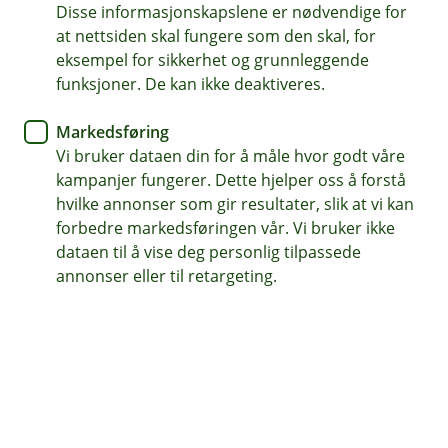
Disse informasjonskapslene er nødvendige for
Aksjesparekonto gjør det enklere å spare langsiktig i
at nettsiden skal fungere som den skal, for
aksjefond. Med denne kontoen kan du kjøpe, selge
eksempel for sikkerhet og grunnleggende
eller bytte aksjefond uten å betale skatt underveis.
funksjoner. De kan ikke deaktiveres.
Skatten betaler du først når du tar gevinsten ut av
Markedsføring
konto.
Vi bruker dataen din for å måle hvor godt våre
kampanjer fungerer. Dette hjelper oss å forstå
Book møte
hvilke annonser som gir resultater, slik at vi kan
forbedre markedsføringen vår. Vi bruker ikke
dataen til å vise deg personlig tilpassede
Aksjesparekonto - Enkelt og lønnsomt
annonser eller til retargeting.
Fordeler med en aksjesparekonto:
Ingen skatt underveis:
Du kan reinvestere
gevinster skattefritt, noe som gir mulighet for en
rentes rente-effekt.