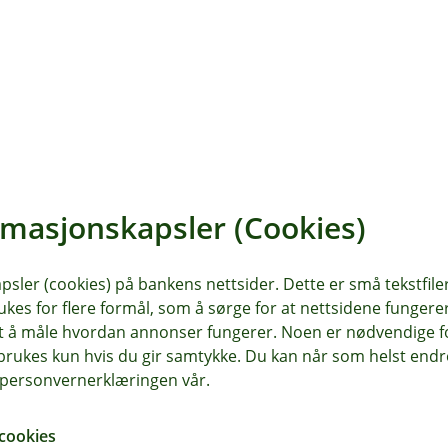
rmasjonskapsler (Cookies)
to for å få både trygghet og
sler (cookies) på bankens nettsider. Dette er små tekstfile
ukes for flere formål, som å sørge for at nettsidene fungerer
samt å måle hvordan annonser fungerer. Noen er nødvendige 
rukes kun hvis du gir samtykke. Du kan når som helst endre 
i personvernerklæringen vår.
r bindingstiden går ut – men det kan
falt. Rådfør deg alltid med rådgiver
cookies