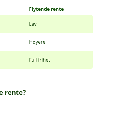
Flytende rente
Lav
Høyere
Full frihet
de rente?