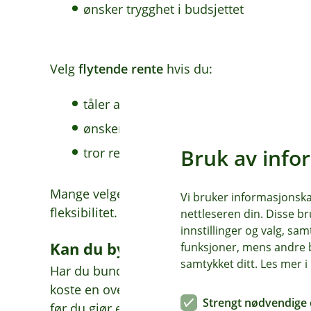
ønsker trygghet i budsjettet
Velg
flytende rente
hvis du:
tåler at renten kan endre seg
ønsker frihet til å betale inn ekstra
Bruk av info
tror rentene vil falle
Mange velger en kombinasjon – deler lånet i 
Vi bruker informasjonskap
fleksibilitet.
nettleseren din. Disse br
innstillinger og valg, 
Kan du bytte underveis?
funksjoner, mens andre b
samtykket ditt. Les mer 
Har du bundet renten, kan du endre lånet fø
koste en overkurs hvis renten i markedet har 
Strengt nødvendige 
før du gjør endringer.