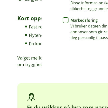
Disse informasjonska
sikkerhet og grunnle
Kort oppsummert
Markedsføring
Vi bruker dataen din
Fast rente gir forutsigbarhet
annonser som gir resu
Flytende rente gir frihet og kan bli billi
deg personlig tilpass
En kombinasjon passer for mange
Valget mellom fast eller flytende rente han
om trygghet, fleksibilitet og hva som passer 
Er du usikker på hva som pass