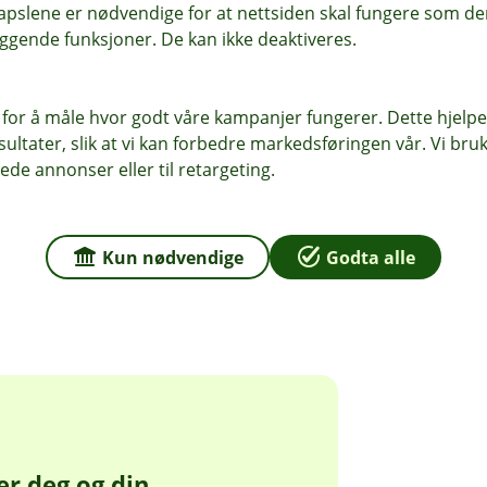
pslene er nødvendige for at nettsiden skal fungere som den
ggende funksjoner. De kan ikke deaktiveres.
 for å måle hvor godt våre kampanjer fungerer. Dette hjelper
ltater, slik at vi kan forbedre markedsføringen vår. Vi bruke
gere
ede annonser eller til retargeting.
Kun nødvendige
Godta alle
dler ikke om å spå markedet – men
best for deg.
er deg og din