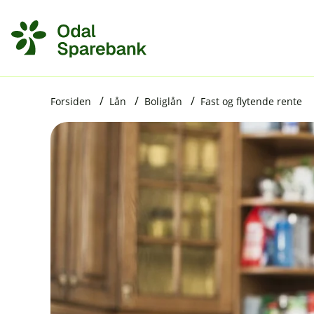
H
o
p
p
i
Forsiden
Lån
Boliglån
Fast og flytende rente
n
n
h
o
d
e
t