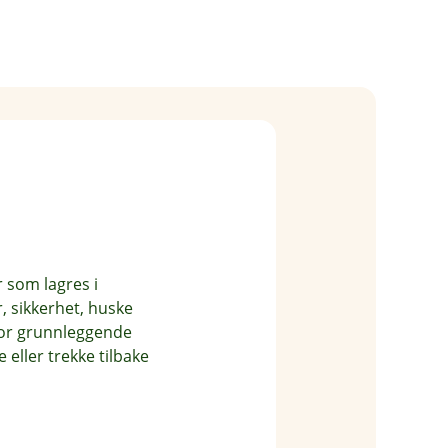
elån?
r som lagres i
, sikkerhet, huske
for grunnleggende
eller trekke tilbake