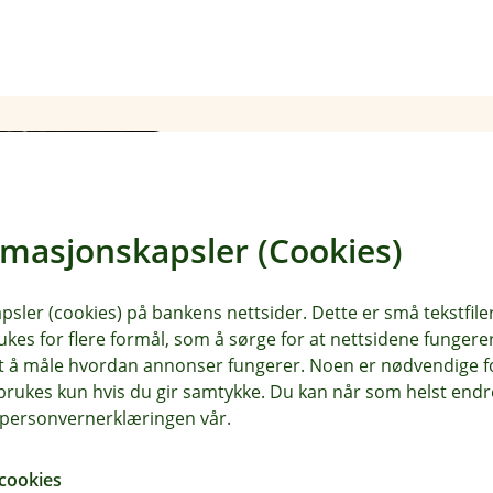
rmasjonskapsler (Cookies)
Hva er et ramm
sler (cookies) på bankens nettsider. Dette er små tekstfile
Sjekk hva det betyr for deg
ukes for flere formål, som å sørge for at nettsidene fungerer
samt å måle hvordan annonser fungerer. Noen er nødvendige 
rukes kun hvis du gir samtykke. Du kan når som helst endre 
Les mer
i personvernerklæringen vår.
cookies