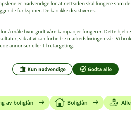
pslene er nødvendige for at nettsiden skal fungere som den
ggende funksjoner. De kan ikke deaktiveres.
 for å måle hvor godt våre kampanjer fungerer. Dette hjelper
ltater, slik at vi kan forbedre markedsføringen vår. Vi bruke
ede annonser eller til retargeting.
Kun nødvendige
Godta alle
boliglån
Finansieringsbevis
ng av boliglån
Boliglån
Alle