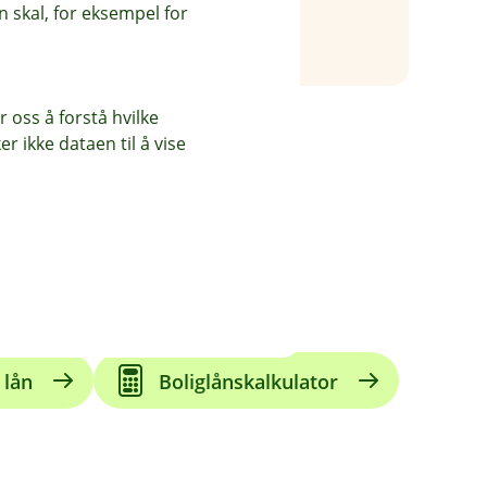
 skal, for eksempel for
 oss å forstå hvilke
r ikke dataen til å vise
Flytte boliglån
 lån
Boliglånskalkulator