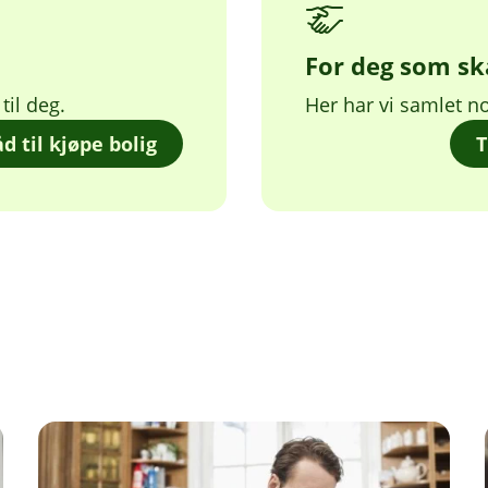
For deg som ska
til deg.
Her har vi samlet no
åd til kjøpe bolig
T