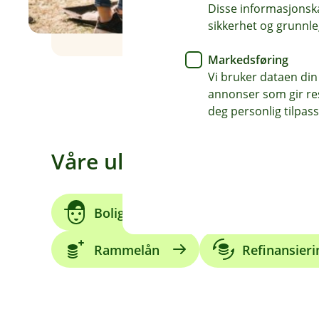
Disse informasjonska
sikkerhet og grunnle
Markedsføring
Vi bruker dataen din
annonser som gir resu
deg personlig tilpass
Våre ulike boliglån
Boliglån for unge
Grønt 
Rammelån
Refinansieri