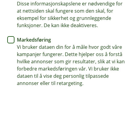
Disse informasjonskapslene er nødvendige for
Derfor bør du velge
at nettsiden skal fungere som den skal, for
lokalbanken
eksempel for sikkerhet og grunnleggende
funksjoner. De kan ikke deaktiveres.
Å velge bank handler om mer enn renter og
Markedsføring
vilkår. Med en lokalbank får du personlig
Vi bruker dataen din for å måle hvor godt våre
rådgivning, lokale beslutninger og en bank som
kampanjer fungerer. Dette hjelper oss å forstå
kjenner både deg og nærmiljøet ditt. Her
hvilke annonser som gir resultater, slik at vi kan
forklarer vi hvorfor mange velger å beholde
forbedre markedsføringen vår. Vi bruker ikke
lokalbanken – også når økonomien blir mer
dataen til å vise deg personlig tilpassede
kompleks.
annonser eller til retargeting.
Personlig rådgivning – tilpasset deg
I Odal Sparebank møter du rådgivere som tar seg tid til
å bli kjent med deg og situasjonen din. Vi ser helheten i
økonomien din og gir råd som er tilpasset
livssituasjon, behov og planer – enten du skal
kjøpe
bolig
, refinansiere eller planlegger økonomien