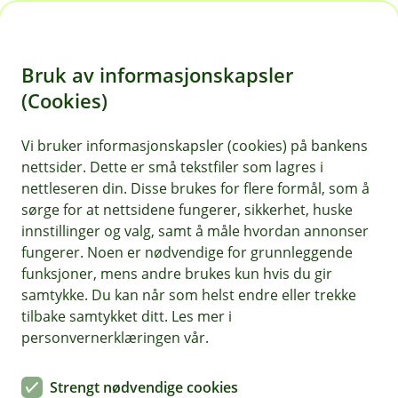
H
o
Bruk av informasjonskapsler
p
p
(Cookies)
i
Vi bruker informasjonskapsler (cookies) på bankens
nettsider. Dette er små tekstfiler som lagres i
n
nettleseren din. Disse brukes for flere formål, som å
n
sørge for at nettsidene fungerer, sikkerhet, huske
h
innstillinger og valg, samt å måle hvordan annonser
o
fungerer. Noen er nødvendige for grunnleggende
funksjoner, mens andre brukes kun hvis du gir
d
samtykke. Du kan når som helst endre eller trekke
e
tilbake samtykket ditt. Les mer i
t
personvernerklæringen vår.
Tips- og råd
Strengt nødvendige cookies