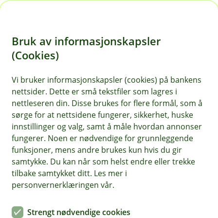
H
o
Bruk av informasjonskapsler
p
p
(Cookies)
i
Vi bruker informasjonskapsler (cookies) på bankens
nettsider. Dette er små tekstfiler som lagres i
n
nettleseren din. Disse brukes for flere formål, som å
n
sørge for at nettsidene fungerer, sikkerhet, huske
h
innstillinger og valg, samt å måle hvordan annonser
o
fungerer. Noen er nødvendige for grunnleggende
funksjoner, mens andre brukes kun hvis du gir
d
samtykke. Du kan når som helst endre eller trekke
e
tilbake samtykket ditt. Les mer i
t
personvernerklæringen vår.
Når kulda setter inn er det viktig å ta godt vare på hjemmet
sitt.
Strengt nødvendige cookies