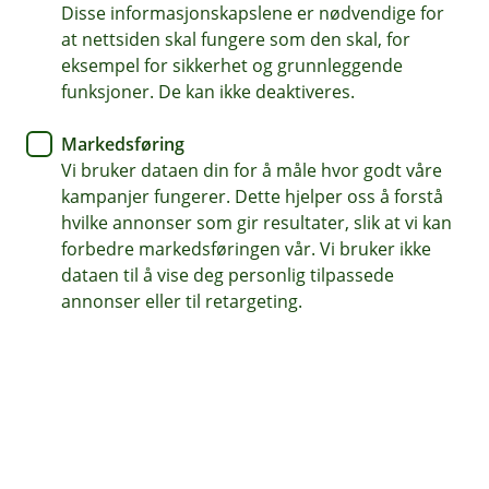
Disse informasjonskapslene er nødvendige for
Husforsikring
at nettsiden skal fungere som den skal, for
eksempel for sikkerhet og grunnleggende
Enkle grep for å unngå frosne
funksjoner. De kan ikke deaktiveres.
rør og vannlekkasje
Markedsføring
Vi bruker dataen din for å måle hvor godt våre
Vinter og blå grader kan gjøre hjemmet ditt
kampanjer fungerer. Dette hjelper oss å forstå
utsatt for frostskader – slik kan du unngå skader
hvilke annonser som gir resultater, slik at vi kan
med enkle grep.
forbedre markedsføringen vår. Vi bruker ikke
dataen til å vise deg personlig tilpassede
Som huseier har du et ansvar for å forebygge skader
annonser eller til retargeting.
på huset. Frost er en hyppig grunn til skader på rør, og
derfor er det viktig å ta jevnlige statussjekker.
– Fryste rør som kan sprekke, er alltid en risiko når
kulda setter inn. Svinger temperaturen mye i tillegg,
kan det utgjøre en ekstra risiko. Da er det spesielt
viktig å holde et ekstra godt øye med våtrom og andre