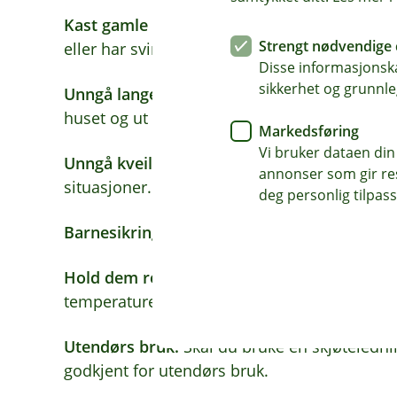
Kast gamle ledninger:
Gamle, sprø og misfar
Strengt nødvendige 
eller har svimerker, skal kastes.
Disse informasjonska
sikkerhet og grunnle
Unngå lange strekk:
Ikke legg skjøteledninger
huset og ut i friluft.
Markedsføring
Vi bruker dataen din
Unngå kveiling:
Ikke ha ledningen i kveil, de
annonser som gir resu
situasjoner.
deg personlig tilpass
Barnesikring:
Har du små barn hjemme, bør s
Hold dem rene:
Hold ledningen ren og fri for
temperaturen i ledningen og kontakten, som i
Utendørs bruk:
Skal du bruke en skjøteledning
godkjent for utendørs bruk.