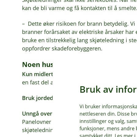
kan de bli varme og få kontakten til å smelte
– Dette øker risikoen for brann betydelig. 
branner forårsaket av elektriske årsaker har e
bruke en tilstrekkelig lang skjøteledning i s
oppfordrer skadeforebyggeren.
Noen huskeregler å ta med inn i j
Kun midlertidig bruk:
Skjøteledninger skal ku
en fast del av hjemmet.
Bruk av info
Bruk jordede skjøteledninger:
Der det er mul
Vi bruker informasjonskap
Unngå overbelastning:
Ikke belast skjøtele
nettleseren din. Disse br
innstillinger og valg, 
Panelovner og hvitevarer trekker mye strøm, 
funksjoner, mens andre b
skjøteledningen blir varm og kan ta fyr.
samtykket ditt. Les mer 