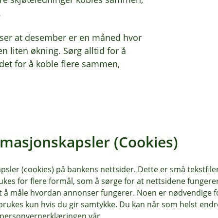
.
Vi ser at desember er en måned hvor
n liten økning. Sørg alltid for å
tedet for å koble flere sammen,
ulen
n brukes midlertidig. De må aldri bli
rmasjonskapsler (Cookies)
ig, bruk skjøteledninger med jord.
sler (cookies) på bankens nettsider. Dette er små tekstfile
dningen med mer enn 1000 watt.
ukes for flere formål, som å sørge for at nettsidene fungerer
samt å måle hvordan annonser fungerer. Noen er nødvendige 
noe som kan føre til at
rukes kun hvis du gir samtykke. Du kan når som helst endre 
i personvernerklæringen vår.