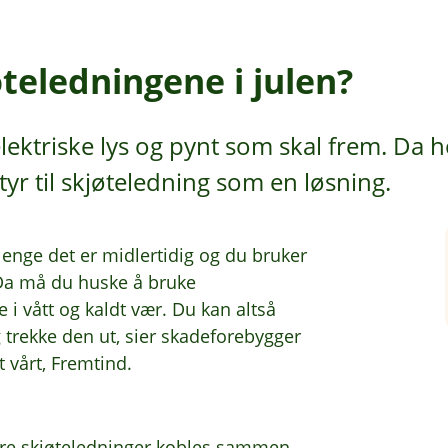
teledningene i julen?
elektriske lys og pynt som skal frem. Da h
r til skjøteledning som en løsning.
 lenge det er midlertidig og du bruker
 Da må du huske å bruke
 i vått og kaldt vær. Du kan altså
g trekke den ut, sier skadeforebygger
 vårt, Fremtind.
lere skjøteledninger kobles sammen,