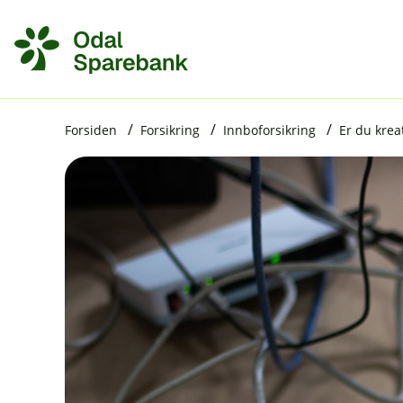
H
o
p
p
i
Forsiden
Forsikring
Innboforsikring
Er du krea
n
n
h
o
d
e
t