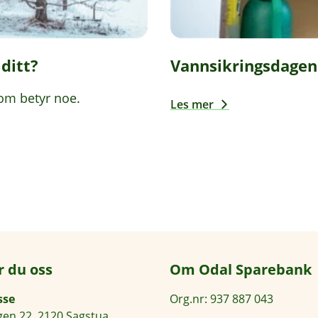
ditt?
Vannsikringsdagen
om betyr noe.
Les mer
r du oss
Om Odal Sparebank
sse
Org.nr: 937 887 043
en 22, 2120 Sagstua