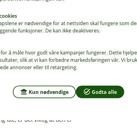
gede ledninger, og de som er skadet
cookies
pslene er nødvendige for at nettsiden skal fungere som den
ggende funksjoner. De kan ikke deaktiveres.
 fra et rom til et annet eller innenfra
 for å måle hvor godt våre kampanjer fungerer. Dette hjelper
 kan bli varme og skape brannfarlige
ltater, slik at vi kan forbedre markedsføringen vår. Vi bruke
ede annonser eller til retargeting.
kjøteledningen være barnesikret.
Kun nødvendige
Godta alle
 støv. Støv i skjøteledningen kan øke
gjen kan føre til brann.
 ute, er det viktig at den er