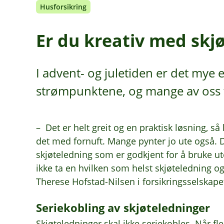
Husforsikring
Er du kreativ med skjø
I advent- og juletiden er det mye 
strømpunktene, og mange av oss ty
– Det er helt greit og en praktisk løsning, så
det med fornuft. Mange pynter jo ute også.
skjøteledning som er godkjent for å bruke ute
ikke ta en hvilken som helst skjøteledning o
Therese Hofstad-Nilsen i forsikringsselskapet
Seriekobling av skjøteledninger
Skjøteledninger skal ikke seriekobles. Når f