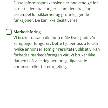
Disse informasjonskapslene er nødvendige for
Du kan forsikre hesten fra den er 9 dager til 15 år
at nettsiden skal fungere som den skal, for
eksempel for sikkerhet og grunnleggende
Dekker veterinærutgifter og medisiner på resept
funksjoner. De kan ikke deaktiveres.
Vær trygg på at hesten får best mulig behandling
Markedsføring
Vi bruker dataen din for å måle hvor godt våre
Kontakt meg om hesteforsikring
kampanjer fungerer. Dette hjelper oss å forstå
hvilke annonser som gir resultater, slik at vi kan
forbedre markedsføringen vår. Vi bruker ikke
Hva dekker hesteforsikringen?
dataen til å vise deg personlig tilpassede
annonser eller til retargeting.
Ta vare på din firbeinte venn med vår
hesteforsikring, som dekker veterinærutgifter og
bruksverdien.