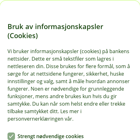
H
o
Bruk av informasjonskapsler
p
p
(Cookies)
i
Vi bruker informasjonskapsler (cookies) på bankens
nettsider. Dette er små tekstfiler som lagres i
n
nettleseren din. Disse brukes for flere formål, som å
n
sørge for at nettsidene fungerer, sikkerhet, huske
h
innstillinger og valg, samt å måle hvordan annonser
o
fungerer. Noen er nødvendige for grunnleggende
funksjoner, mens andre brukes kun hvis du gir
d
samtykke. Du kan når som helst endre eller trekke
e
tilbake samtykket ditt. Les mer i
t
personvernerklæringen vår.
Hesteforsikring
Strengt nødvendige cookies