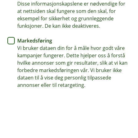
about you
Disse informasjonskapslene er nødvendige for
at nettsiden skal fungere som den skal, for
eksempel for sikkerhet og grunnleggende
As a bank we are required to continuously make
funksjoner. De kan ikke deaktiveres.
sure our customers are correctly identified. This
is important to ensure a high level of security to
Markedsføring
protect you from financial crime and to prevent
Vi bruker dataen din for å måle hvor godt våre
money laundering and terrorist financing. We
kampanjer fungerer. Dette hjelper oss å forstå
therefore need to collect new identification from
hvilke annonser som gir resultater, slik at vi kan
you.
forbedre markedsføringen vår. Vi bruker ikke
dataen til å vise deg personlig tilpassede
Identify yourself electronically by using the
annonser eller til retargeting.
BankID-app
To electronically identify yourself, you need:
Passport or National Identity Card
5-8 minutes
BankID-app