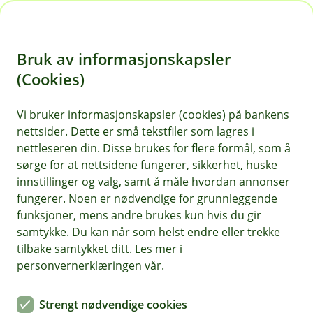
H
o
Bruk av informasjonskapsler
p
p
(Cookies)
i
Vi bruker informasjonskapsler (cookies) på bankens
nettsider. Dette er små tekstfiler som lagres i
n
nettleseren din. Disse brukes for flere formål, som å
n
sørge for at nettsidene fungerer, sikkerhet, huske
h
innstillinger og valg, samt å måle hvordan annonser
o
fungerer. Noen er nødvendige for grunnleggende
funksjoner, mens andre brukes kun hvis du gir
d
samtykke. Du kan når som helst endre eller trekke
e
tilbake samtykket ditt. Les mer i
t
personvernerklæringen vår.
We need updated information
Strengt nødvendige cookies