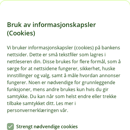
H
o
Bruk av informasjonskapsler
p
p
(Cookies)
i
Vi bruker informasjonskapsler (cookies) på bankens
nettsider. Dette er små tekstfiler som lagres i
n
nettleseren din. Disse brukes for flere formål, som å
n
sørge for at nettsidene fungerer, sikkerhet, huske
h
innstillinger og valg, samt å måle hvordan annonser
o
fungerer. Noen er nødvendige for grunnleggende
funksjoner, mens andre brukes kun hvis du gir
d
samtykke. Du kan når som helst endre eller trekke
e
tilbake samtykket ditt. Les mer i
t
Personlig rådgivning og tilgjengelighet er noe mange kunder
personvernerklæringen vår.
setter pris på hos oss.
Nyhet
Strengt nødvendige cookies