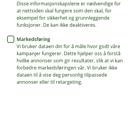
Disse informasjonskapslene er nødvendige for
Kundene gir oss toppscore i
at nettsiden skal fungere som den skal, for
Norsk kundebarometer
eksempel for sikkerhet og grunnleggende
funksjoner. De kan ikke deaktiveres.
Bankene i Eika-alliansen er kåret til
Markedsføring
bransjevinnere i Norsk kundebarometer. Ikke
Vi bruker dataen din for å måle hvor godt våre
bare er tilfredsheten høy (78,2), men lojaliteten er
kampanjer fungerer. Dette hjelper oss å forstå
supersterk (85,5).
hvilke annonser som gir resultater, slik at vi kan
forbedre markedsføringen vår. Vi bruker ikke
Det kundene setter pris på
dataen til å vise deg personlig tilpassede
Som en del av Eika-alliansen samarbeider Odal
annonser eller til retargeting.
Sparebank med selvstendige banker over hele landet.
Sammen utvikler vi gode digitale løsninger og tjenester
som gjør bankhverdagen enklere og tryggere.
Samtidig skal det være lett å få personlig hjelp når du
trenger det. Mange setter pris på nærheten til
rådgiverne sine, forståelsen for lokalsamfunnet og