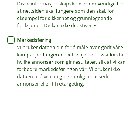
Disse informasjonskapslene er nødvendige for
Konto
at nettsiden skal fungere som den skal, for
eksempel for sikkerhet og grunnleggende
Derfor velger flere oss som sin
funksjoner. De kan ikke deaktiveres.
hovedbank
Markedsføring
Vi bruker dataen din for å måle hvor godt våre
Ønsker du en bank som er enkel å bruke i
kampanjer fungerer. Dette hjelper oss å forstå
hverdagen – og mennesker du kan snakke med
hvilke annonser som gir resultater, slik at vi kan
når du trenger råd? Mange velger oss som
forbedre markedsføringen vår. Vi bruker ikke
hovedbank fordi de får bedre oversikt, gode
dataen til å vise deg personlig tilpassede
digitale løsninger og en bank som er der når det
annonser eller til retargeting.
gjelder. Når inntekten og den daglige økonomien
er samlet hos oss, blir det enklere å bruke
banken i hverdagen.
Hva betyr det å ha oss som hovedbank?
Mange har flere banker i dag. Velger du Odal
Sparebank som hovedbank og lar inntekten din gå inn