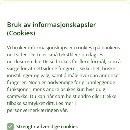
H
o
Bruk av informasjonskapsler
p
p
(Cookies)
i
Vi bruker informasjonskapsler (cookies) på bankens
nettsider. Dette er små tekstfiler som lagres i
n
nettleseren din. Disse brukes for flere formål, som å
n
sørge for at nettsidene fungerer, sikkerhet, huske
h
innstillinger og valg, samt å måle hvordan annonser
o
fungerer. Noen er nødvendige for grunnleggende
funksjoner, mens andre brukes kun hvis du gir
d
samtykke. Du kan når som helst endre eller trekke
e
tilbake samtykket ditt. Les mer i
t
personvernerklæringen vår.
Når økonomien er samlet på ett sted, blir det enklere å holde
oversikt i hverdagen.
Strengt nødvendige cookies