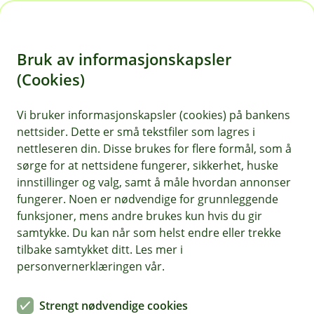
H
o
Bruk av informasjonskapsler
p
p
(Cookies)
i
Vi bruker informasjonskapsler (cookies) på bankens
nettsider. Dette er små tekstfiler som lagres i
n
nettleseren din. Disse brukes for flere formål, som å
n
sørge for at nettsidene fungerer, sikkerhet, huske
h
innstillinger og valg, samt å måle hvordan annonser
o
fungerer. Noen er nødvendige for grunnleggende
funksjoner, mens andre brukes kun hvis du gir
d
samtykke. Du kan når som helst endre eller trekke
e
tilbake samtykket ditt. Les mer i
t
personvernerklæringen vår.
Velg lokal valuta i utlandet
Strengt nødvendige cookies