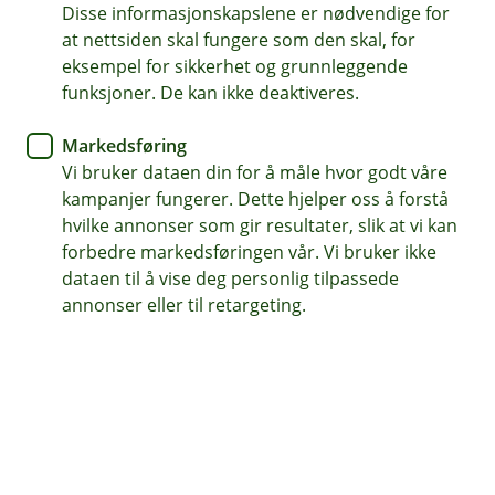
Når du bruker kort i utlandet, kan du ofte velge
Disse informasjonskapslene er nødvendige for
at nettsiden skal fungere som den skal, for
mellom norske kroner og lokal valuta. Velg
eksempel for sikkerhet og grunnleggende
lokal valuta – det gir ofte en bedre kurs.
funksjoner. De kan ikke deaktiveres.
Markedsføring
Vi bruker dataen din for å måle hvor godt våre
Slik fastsettes vekslingskurs når du
kampanjer fungerer. Dette hjelper oss å forstå
bruker bankkortet ditt i utlandet
hvilke annonser som gir resultater, slik at vi kan
forbedre markedsføringen vår. Vi bruker ikke
Når du betaler med kort i utlandet, blir beløpet
dataen til å vise deg personlig tilpassede
automatisk omregnet til norske kroner. Her
annonser eller til retargeting.
forklarer vi hvordan vekslingskursen beregnes –
og hva valutapåslaget betyr for deg.
Kortnettverket fastsetter valutakursen
Kortnettverket (Visa) setter en dagsaktuell valutakurs