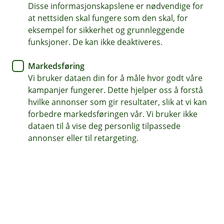
Hverdager kl. 07.00-21.00
Disse informasjonskapslene er nødvendige for
Lørdag og søndag kl. 09.00-21.00
at nettsiden skal fungere som den skal, for
eksempel for sikkerhet og grunnleggende
Forsikring: 915 03 850
funksjoner. De kan ikke deaktiveres.
Snakk med skadekonsulent: mandag til fredag 08:00-
16.00
Markedsføring
Vi bruker dataen din for å måle hvor godt våre
Trenger du umiddelbar hjelp?
kampanjer fungerer. Dette hjelper oss å forstå
Ring oss på 915 03 850 døgnet rundt, hele året
hvilke annonser som gir resultater, slik at vi kan
forbedre markedsføringen vår. Vi bruker ikke
dataen til å vise deg personlig tilpassede
Her finner du oss
annonser eller til retargeting.
Besøksadresse
Sentrumsvegen 22, 2120 Sagstua
Postadresse
Postboks 64, 2121 Sagstua