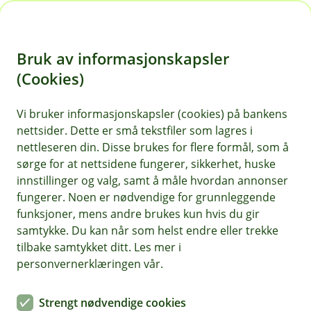
H
o
Bruk av informasjonskapsler
p
p
(Cookies)
i
Vi bruker informasjonskapsler (cookies) på bankens
Hjelp og kontakt
nettsider. Dette er små tekstfiler som lagres i
n
nettleseren din. Disse brukes for flere formål, som å
n
sørge for at nettsidene fungerer, sikkerhet, huske
Book møte
h
innstillinger og valg, samt å måle hvordan annonser
o
fungerer. Noen er nødvendige for grunnleggende
kundeservice@odal-sparebank.no
funksjoner, mens andre brukes kun hvis du gir
d
samtykke. Du kan når som helst endre eller trekke
e
62 97 00 66
tilbake samtykket ditt. Les mer i
t
personvernerklæringen vår.
Telefontid
Strengt nødvendige cookies