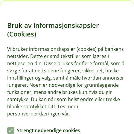
H
o
Bruk av informasjonskapsler
p
p
(Cookies)
Vanlige svindelmetoder nå –
i
slik kjenner du dem igjen
Vi bruker informasjonskapsler (cookies) på bankens
nettsider. Dette er små tekstfiler som lagres i
n
Svindlere endrer taktikk hele tiden. Nå øker
nettleseren din. Disse brukes for flere formål, som å
n
sørge for at nettsidene fungerer, sikkerhet, huske
falske SMS/e-poster med forfalsket avsender,
h
innstillinger og valg, samt å måle hvordan annonser
kapring av mobil- og nettbank og falske anrop fra
o
fungerer. Noen er nødvendige for grunnleggende
«banken» eller politiet. Også investerings- og
funksjoner, mens andre brukes kun hvis du gir
kjærlighetssvindel øker i sosiale medier.
d
samtykke. Du kan når som helst endre eller trekke
e
tilbake samtykket ditt. Les mer i
t
personvernerklæringen vår.
Strengt nødvendige cookies