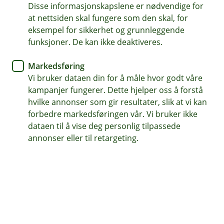
Disse informasjonskapslene er nødvendige for
at nettsiden skal fungere som den skal, for
eksempel for sikkerhet og grunnleggende
funksjoner. De kan ikke deaktiveres.
Markedsføring
Vi bruker dataen din for å måle hvor godt våre
kampanjer fungerer. Dette hjelper oss å forstå
hvilke annonser som gir resultater, slik at vi kan
forbedre markedsføringen vår. Vi bruker ikke
dataen til å vise deg personlig tilpassede
Myten sier at bare eldre lures. Sannheten: Svindel rammer
alle. Ta en ekstra sjekk sammen.
annonser eller til retargeting.
Slik stopper vi svindel sammen
Vi i banken og Eika Sikkerhetssenter anstrenger
oss maksimalt for å stoppe svindel. Samtidig er
noen valg dine. Lær de viktigste tegnene – og