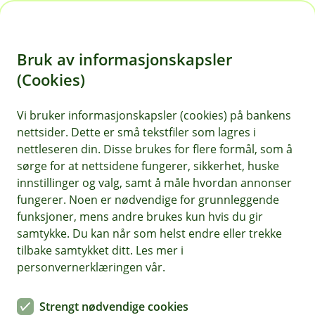
H
o
Bruk av informasjonskapsler
p
p
(Cookies)
i
Vi bruker informasjonskapsler (cookies) på bankens
nettsider. Dette er små tekstfiler som lagres i
n
nettleseren din. Disse brukes for flere formål, som å
n
sørge for at nettsidene fungerer, sikkerhet, huske
h
innstillinger og valg, samt å måle hvordan annonser
o
fungerer. Noen er nødvendige for grunnleggende
funksjoner, mens andre brukes kun hvis du gir
d
samtykke. Du kan når som helst endre eller trekke
e
tilbake samtykket ditt. Les mer i
t
personvernerklæringen vår.
Strengt nødvendige cookies
Nyhet