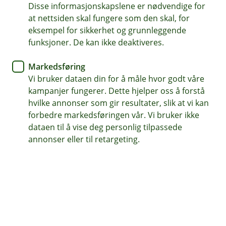
Disse informasjonskapslene er nødvendige for
Trygg økonomi i en utrygg tid
at nettsiden skal fungere som den skal, for
eksempel for sikkerhet og grunnleggende
funksjoner. De kan ikke deaktiveres.
Svindel rammer stadig flere – og eldre er blant
dem som oftest blir målrettet. Torsdag 16. april
Markedsføring
inviterer vi til et åpent arrangement i våre lokaler
Vi bruker dataen din for å måle hvor godt våre
på Øvre Romerike, med fokus på hvordan du kan
kampanjer fungerer. Dette hjelper oss å forstå
beskytte deg mot svindel og samtidig ta gode
hvilke annonser som gir resultater, slik at vi kan
valg for sparepengene dine.
forbedre markedsføringen vår. Vi bruker ikke
dataen til å vise deg personlig tilpassede
annonser eller til retargeting.
Svindelmetodene blir stadig mer sofistikerte, og
mange opplever at det er vanskelig å skille ekte
henvendelser fra forsøk på bedrageri. Som lokal
sparebank ser vi det som en viktig del av vårt
samfunnsansvar å bidra med kunnskap og
forebygging.