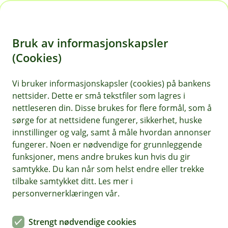
H
o
Bruk av informasjonskapsler
p
p
(Cookies)
i
Vi bruker informasjonskapsler (cookies) på bankens
nettsider. Dette er små tekstfiler som lagres i
n
nettleseren din. Disse brukes for flere formål, som å
n
sørge for at nettsidene fungerer, sikkerhet, huske
h
innstillinger og valg, samt å måle hvordan annonser
o
fungerer. Noen er nødvendige for grunnleggende
funksjoner, mens andre brukes kun hvis du gir
d
samtykke. Du kan når som helst endre eller trekke
e
tilbake samtykket ditt. Les mer i
t
personvernerklæringen vår.
Odal Sparebank har fått nye hjemmesider. Gi oss gjerne en
tilbakemelding på hva du synes.
Strengt nødvendige cookies