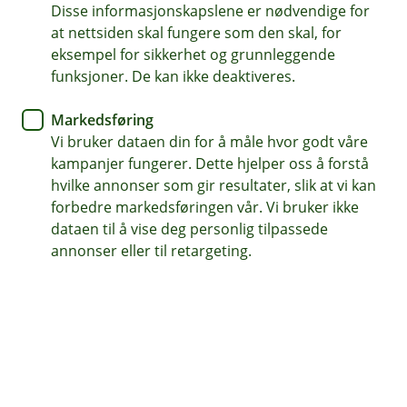
Disse informasjonskapslene er nødvendige for
Nyhet
at nettsiden skal fungere som den skal, for
eksempel for sikkerhet og grunnleggende
Velkommen til vår nye
funksjoner. De kan ikke deaktiveres.
hjemmeside
Markedsføring
Vi bruker dataen din for å måle hvor godt våre
Som du kanskje ser, så har Odal Sparebank fått
kampanjer fungerer. Dette hjelper oss å forstå
helt nye nettsider. Endelig kan vi invitere både
hvilke annonser som gir resultater, slik at vi kan
nye og gamle kunder inn hit,
forbedre markedsføringen vår. Vi bruker ikke
dataen til å vise deg personlig tilpassede
Vi er stolte av å presentere de nye nettsidene våre, og
annonser eller til retargeting.
her kan du lese litt om det som er nytt.
Bedre brukeropplevelse
Sidene har fått nytt design og en helt ny struktur som
legger til rette for en forbedret brukeropplevelse. Vi
håper de nye nettsidene gir deg som besøkende bedre
oversikt og at det vil være enklere å finne frem til det