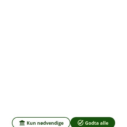
Org.nr: 937 887 043
Om oss
Priser
Sammenlign våre priser med andre selskaper på
Finansportalen.no
Våre priser
Personvern og informasjonskapsler
Sikkerhet og antihvitvask
Kun nødvendige
Godta alle