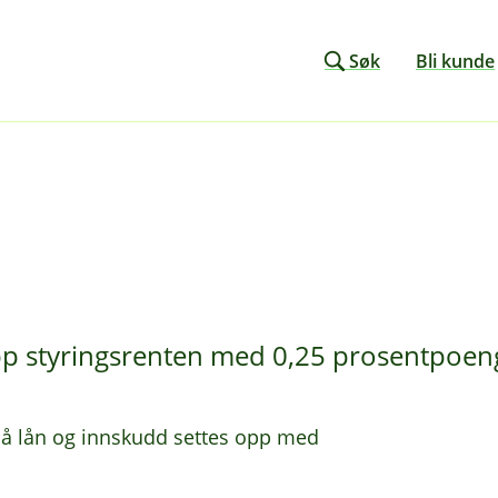
Søk
Bli kunde
pp styringsrenten med 0,25 prosentpoeng 
på lån og innskudd settes opp med