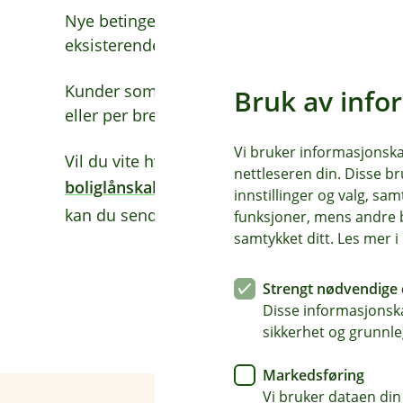
Nye betingelser gjelder fra 13. mai 2026 for ny
eksisterende lån og innskudd.
Kunder som får endrede betingelser vil bli va
Bruk av info
eller per brev.
Vi bruker informasjonskap
Vil du vite hva et boliglån koster etter rente
nettleseren din. Disse br
boliglånskalkulator
på denne siden. For å få 
innstillinger og valg, 
kan du sende inn en
søknad om lån her
.
funksjoner, mens andre b
samtykket ditt. Les mer 
Strengt nødvendige 
Disse informasjonska
sikkerhet og grunnle
Markedsføring
Vi bruker dataen din