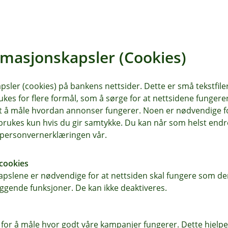
e lån, og fra 22. juli 2026 for
rslet direkte, enten i nettbanken
rmasjonskapsler (Cookies)
sler (cookies) på bankens nettsider. Dette er små tekstfile
endringen, så finner du vår
ukes for flere formål, som å sørge for at nettsidene fungerer
et nøyaktig og uforpliktende tilbud,
samt å måle hvordan annonser fungerer. Noen er nødvendige 
rukes kun hvis du gir samtykke. Du kan når som helst endre 
i personvernerklæringen vår.
cookies
pslene er nødvendige for at nettsiden skal fungere som den
ggende funksjoner. De kan ikke deaktiveres.
 for å måle hvor godt våre kampanjer fungerer. Dette hjelper