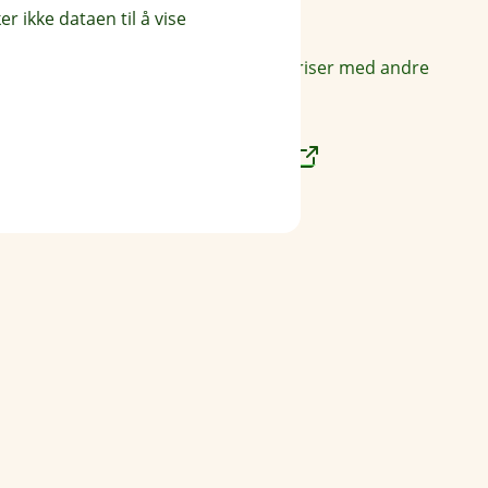
r ikke dataen til å vise
Priser
Sammenlign våre priser med andre
selskaper på
Finansportalen.no
Våre priser