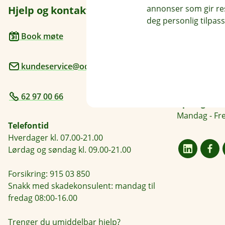
annonser som gir resu
Hjelp og kontakt
Her finne
deg personlig tilpass
Besøksadre
Book møte
Sentrumsveg
kundeservice@odal-sparebank.no
Postadresse
Postboks 64,
62 97 00 66
Åpningstide
Mandag - Fre
Telefontid
Hverdager kl. 07.00-21.00
Lørdag og søndag kl. 09.00-21.00
Forsikring: 915 03 850
Snakk med skadekonsulent: mandag til
fredag 08:00-16.00
Trenger du umiddelbar hjelp?