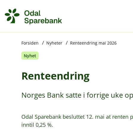
H
o
p
p
i
Forsiden
Nyheter
Renteendring mai 2026
Nyhet
n
n
Renteendring
h
o
Norges Bank satte i forrige uke o
d
e
t
Odal Sparebank besluttet 12. mai at renten 
inntil 0,25 %.