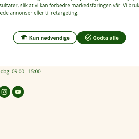
ltater, slik at vi kan forbedre markedsføringen vår. Vi bruke
r du oss
Om Odal Sparebank
ede annonser eller til retargeting.
sse
Org.nr: 937 887 043
en 22, 2120 Sagstua
Om oss
Kun nødvendige
Godta alle
 2121 Sagstua
r
dag: 09:00 - 15:00