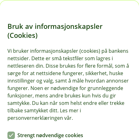
H
o
Bruk av informasjonskapsler
p
p
(Cookies)
i
Vi bruker informasjonskapsler (cookies) på bankens
nettsider. Dette er små tekstfiler som lagres i
n
nettleseren din. Disse brukes for flere formål, som å
n
sørge for at nettsidene fungerer, sikkerhet, huske
h
innstillinger og valg, samt å måle hvordan annonser
o
fungerer. Noen er nødvendige for grunnleggende
funksjoner, mens andre brukes kun hvis du gir
d
samtykke. Du kan når som helst endre eller trekke
e
tilbake samtykket ditt. Les mer i
t
personvernerklæringen vår.
Nyhet
Strengt nødvendige cookies