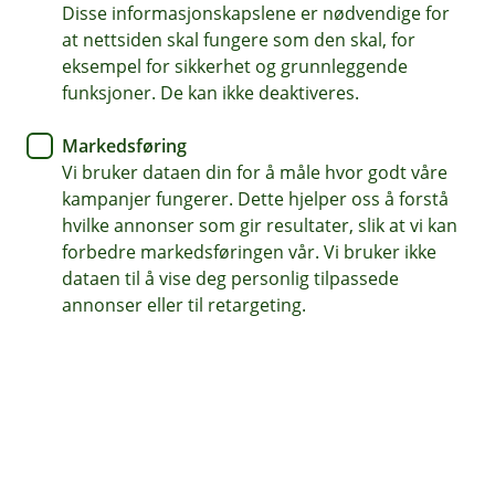
Disse informasjonskapslene er nødvendige for
Renteendring
at nettsiden skal fungere som den skal, for
eksempel for sikkerhet og grunnleggende
Odal Sparebank setter ned rentene på lån og
funksjoner. De kan ikke deaktiveres.
innskudd.
Markedsføring
Vi bruker dataen din for å måle hvor godt våre
Norges Bank satte i går ned styringsrenten med 0,25
kampanjer fungerer. Dette hjelper oss å forstå
%, og signaliserer at renten kan bli satt ytterligere ned i
hvilke annonser som gir resultater, slik at vi kan
løpet av året dersom økonomien utvikler seg om lag
forbedre markedsføringen vår. Vi bruker ikke
som forventet.
dataen til å vise deg personlig tilpassede
annonser eller til retargeting.
Odal Sparebank har besluttet at rentene på lån og
innskudd settes ned med inntil 0,25 %. For nye lån
gjelder ny rente fra fredag 20. juni 2025, mens
renteendringen trår i kraft for eksisterende lån samt
innskudd 29. august 2025 grunnet to måneders
varslingsfrist.