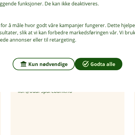
ggende funksjoner. De kan ikke deaktiveres.
 for å måle hvor godt våre kampanjer fungerer. Dette hjelper
ltater, slik at vi kan forbedre markedsføringen vår. Vi bruke
ede annonser eller til retargeting.
Kai Olav Ryen
Kun nødvendige
Godta alle
Rådgiver personmarked
976 55 986
kor@odal-sparebank.no