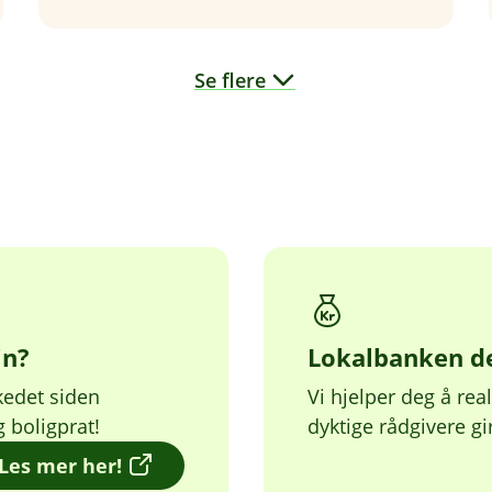
Se flere
in?
Lokalbanken d
kedet siden
Vi hjelper deg å rea
 boligprat!
dyktige rådgivere gi
(
Les mer her!
E