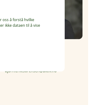
 oss å forstå hvilke
r ikke dataen til å vise
Bjørn Erik Sørensen
Eiendomsmegler MNEF
90 99 66 62
bjorn.erik.sorensen@aktiv.no