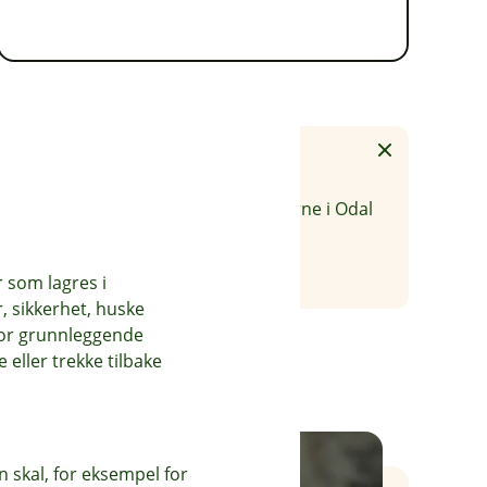
Tips
Book et møte!
Vil du snakke med en av rådgiverne i Odal
Sparebank?
r som lagres i
, sikkerhet, huske
for grunnleggende
eller trekke tilbake
 skal, for eksempel for