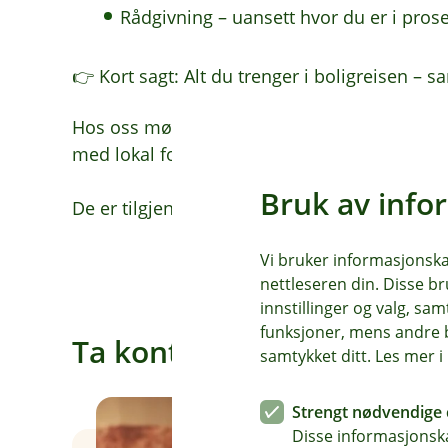
Rådgivning – uansett hvor du er i pros
👉 Kort sagt: Alt du trenger i boligreisen – sa
Hos oss møter du Bjørn Erik, Nicolai, Maj‑Bri
med lokal forankring og god kjennskap til ma
Bruk av info
De er tilgjengelige når du trenger det, og gir
Vi bruker informasjonskap
nettleseren din. Disse br
innstillinger og valg, 
funksjoner, mens andre b
Ta kontakt – vi hjelper de
samtykket ditt. Les mer 
Strengt nødvendige 
Disse informasjonska