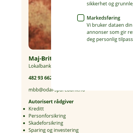
sikkerhet og grunnle
Markedsføring
Vi bruker dataen din
annonser som gir resu
deg personlig tilpass
Maj-Britt Biller
Lokalbanksjef Kongsvinger
482 93 662
mbb@odal-sparebank.no
Autorisert rådgiver
Kreditt
Personforsikring
Skadeforsikring
Sparing og investering