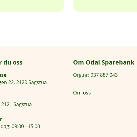
k
s
t
e
r
n
l
e
n
k
r du oss
Om Odal Sparebank
e
,
sse
Org.nr: 937 887 043
å
en 22, 2120 Sagstua
p
n
Om oss
e
r
 2121 Sagstua
i
n
r
y
dag: 09:00 - 15:00
t
t