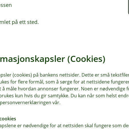
essen
mlet på ett sted.
tt og Kai Olav – rådgivere og meglere
rkedet i Eidskog.
rmasjonskapsler (Cookies)
 deg råd du kan føle deg trygg på.
sler (cookies) på bankens nettsider. Dette er små tekstfile
ukes for flere formål, som å sørge for at nettsidene fungerer
samt å måle hvordan annonser fungerer. Noen er nødvendige 
rukes kun hvis du gir samtykke. Du kan når som helst endre 
g videre
i personvernerklæringen vår.
cookies
pslene er nødvendige for at nettsiden skal fungere som den