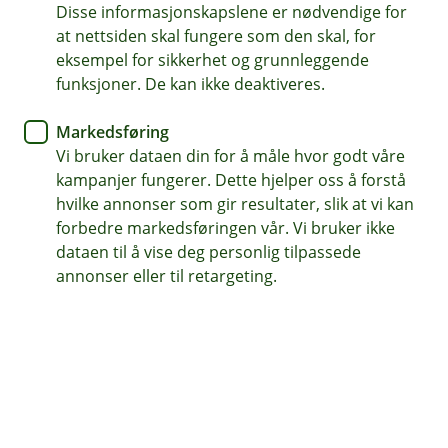
Disse informasjonskapslene er nødvendige for
Åpningstider i sommer
at nettsiden skal fungere som den skal, for
eksempel for sikkerhet og grunnleggende
I perioden 15. mai til 31. august så har vi
funksjoner. De kan ikke deaktiveres.
følgende åpningstider:
Markedsføring
Vi bruker dataen din for å måle hvor godt våre
Våre kontorer på Sand, Skarnes, Kongsvinger, Kløfta og
kampanjer fungerer. Dette hjelper oss å forstå
Råholt har åpen dør:
hvilke annonser som gir resultater, slik at vi kan
forbedre markedsføringen vår. Vi bruker ikke
Mandag til fredag kl. 09.00-15.00
dataen til å vise deg personlig tilpassede
annonser eller til retargeting.
Kundesenteret vårt (tlf. 62 97 00 66) er åpent som
vanlig:
Hverdager kl. 07.00-21.00
Lørdag og søndag kl. 09.00-21.00