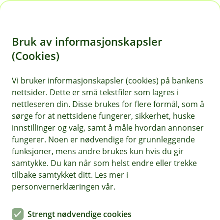
H
o
Bruk av informasjonskapsler
p
p
(Cookies)
i
Vi bruker informasjonskapsler (cookies) på bankens
nettsider. Dette er små tekstfiler som lagres i
n
nettleseren din. Disse brukes for flere formål, som å
n
sørge for at nettsidene fungerer, sikkerhet, huske
h
innstillinger og valg, samt å måle hvordan annonser
o
fungerer. Noen er nødvendige for grunnleggende
funksjoner, mens andre brukes kun hvis du gir
d
samtykke. Du kan når som helst endre eller trekke
e
tilbake samtykket ditt. Les mer i
t
personvernerklæringen vår.
Nyhet
Strengt nødvendige cookies