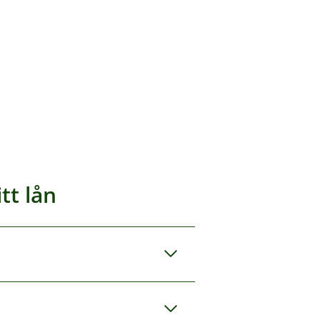
tt lån
hvilket
 kan du sjekke