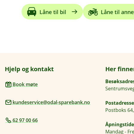
Låne til bil
Låne til anne
Hjelp og kontakt
Her finne
Besøksadre
Book møte
Sentrumsveg
kundeservice@odal-sparebank.no
Postadresse
Postboks 64,
62 97 00 66
Åpningstide
Mandag - Fre