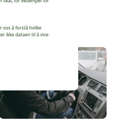
 skal, for eksempel for
n enkel søknad og
 Svar på søknaden
to. Tjenesten viser
ettbanken din. Du
 oss å forstå hvilke
r ikke dataen til å vise