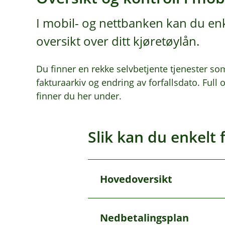
I mobil- og nettbanken kan du en
oversikt over ditt kjøretøylån.
Du finner en rekke selvbetjente tjenester so
fakturaarkiv og endring av forfallsdato. Full o
finner du her under.
Slik kan du enkelt 
Hovedoversikt
Å
p
n
e
Hovedoversikten over lånet dit
Nedbetalingsplan
/
Å
månedsbeløp
du betaler,
nest