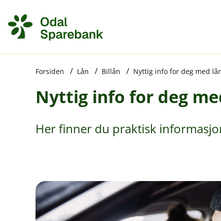
H
o
p
p
i
Forsiden
Lån
Billån
Nyttig info for deg med lå
Nyttig info for deg me
n
n
h
Her finner du praktisk informasjon 
o
d
e
t