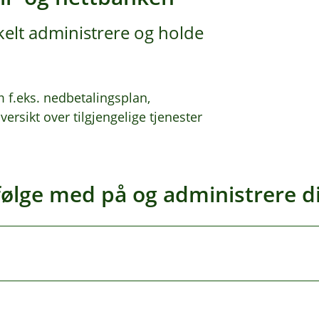
kelt administrere og holde
m f.eks. nedbetalingsplan,
versikt over tilgjengelige tjenester
følge med på og administrere di
t finner du når du klikker på lånet du har. Da kan du sjekke 
e forfall
og få enkel tilgang til
nedbetalingsplanen
. I tillegg