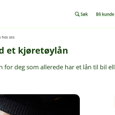
Søk
Bli kunde
n hos oss
d et kjøretøylån
for deg som allerede har et lån til bil el