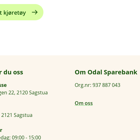
t kjøretøy
r du oss
Om Odal Sparebank
sse
Org.nr: 937 887 043
en 22, 2120 Sagstua
Om oss
 2121 Sagstua
r
dag: 09:00 - 15:00