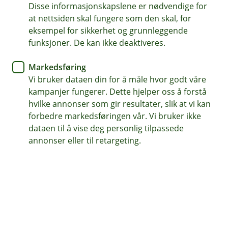
Disse informasjonskapslene er nødvendige for
at nettsiden skal fungere som den skal, for
62 97 00 66
eksempel for sikkerhet og grunnleggende
funksjoner. De kan ikke deaktiveres.
Telefontid
Markedsføring
Hverdager kl. 07.00-21.00
Vi bruker dataen din for å måle hvor godt våre
Lørdag og søndag kl. 09.00-21.00
kampanjer fungerer. Dette hjelper oss å forstå
hvilke annonser som gir resultater, slik at vi kan
Forsikring: 915 03 850
forbedre markedsføringen vår. Vi bruker ikke
Snakk med skadekonsulent: mandag til fredag 08:00-
dataen til å vise deg personlig tilpassede
16.00
annonser eller til retargeting.
Trenger du umiddelbar hjelp?
Ring oss på 915 03 850 døgnet rundt, hele året
Her finner du oss