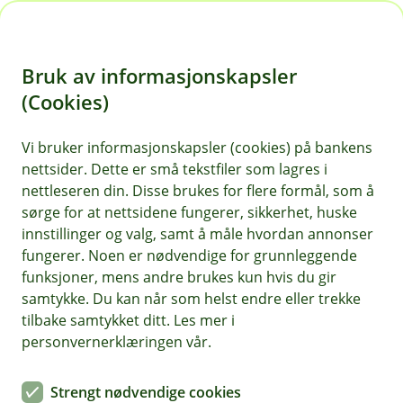
H
o
Bruk av informasjonskapsler
p
p
(Cookies)
Kontaktskjema
i
Vi bruker informasjonskapsler (cookies) på bankens
Fyll ut skjemaet under, så tar vi kontakt med deg.
nettsider. Dette er små tekstfiler som lagres i
n
nettleseren din. Disse brukes for flere formål, som å
n
sørge for at nettsidene fungerer, sikkerhet, huske
h
innstillinger og valg, samt å måle hvordan annonser
o
fungerer. Noen er nødvendige for grunnleggende
funksjoner, mens andre brukes kun hvis du gir
d
samtykke. Du kan når som helst endre eller trekke
Hjelp og kontakt
e
tilbake samtykket ditt. Les mer i
t
personvernerklæringen vår.
Book møte
Strengt nødvendige cookies
kundeservice@odal-sparebank.no