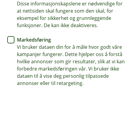
Disse informasjonskapslene er nødvendige for
Enkelt å oppdatere fra Min Side
at nettsiden skal fungere som den skal, for
eksempel for sikkerhet og grunnleggende
Kvalitet til fast lav pris - ingen skjulte kostnader
funksjoner. De kan ikke deaktiveres.
(
Sett opp samboerkontrakt
E
Markedsføring
k
Vi bruker dataen din for å måle hvor godt våre
s
kampanjer fungerer. Dette hjelper oss å forstå
t
hvilke annonser som gir resultater, slik at vi kan
Med Justify kan dere enkelt opprette en gyldig
e
forbedre markedsføringen vår. Vi bruker ikke
r
samboerkontrakt uten å måtte oppsøke advokat.
n
dataen til å vise deg personlig tilpassede
l
annonser eller til retargeting.
Dere får tilgang til et unikt verktøy som hjelper dere
e
med å beregne korrekte eierandeler i boligen basert
n
på deres individuelle økonomi. Dere kan spesifisere
k
e
hva dere eier sammen og hver for dere, samt avtale
,
hvordan utgifter skal fordeles.
å
p
Ved å opprette en samboerkontrakt med Justify, kan
n