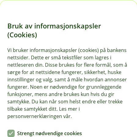
H
o
Bruk av informasjonskapsler
p
p
(Cookies)
i
Vi bruker informasjonskapsler (cookies) på bankens
nettsider. Dette er små tekstfiler som lagres i
n
nettleseren din. Disse brukes for flere formål, som å
n
sørge for at nettsidene fungerer, sikkerhet, huske
h
innstillinger og valg, samt å måle hvordan annonser
o
fungerer. Noen er nødvendige for grunnleggende
funksjoner, mens andre brukes kun hvis du gir
d
samtykke. Du kan når som helst endre eller trekke
e
tilbake samtykket ditt. Les mer i
Samboerkontrakt
t
personvernerklæringen vår.
Alt blir kvalitetssjekket av advokat
Strengt nødvendige cookies