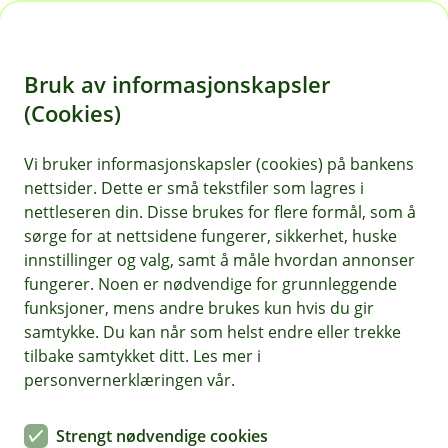
H
o
Bruk av informasjonskapsler
p
p
(Cookies)
Livsforsikring
i
Vi bruker informasjonskapsler (cookies) på bankens
Her finner du våre ofte stilte spørsmål om
nettsider. Dette er små tekstfiler som lagres i
n
livsforsikring.
nettleseren din. Disse brukes for flere formål, som å
n
sørge for at nettsidene fungerer, sikkerhet, huske
h
innstillinger og valg, samt å måle hvordan annonser
o
fungerer. Noen er nødvendige for grunnleggende
Spørsmål og svar om livsforsikring
funksjoner, mens andre brukes kun hvis du gir
d
samtykke. Du kan når som helst endre eller trekke
e
tilbake samtykket ditt. Les mer i
Hva er livsforsikring og hvem kan kjøpe
t
personvernerklæringen vår.
Å
det?
p
n
Livsforsikring, også kjent som
Strengt nødvendige cookies
e