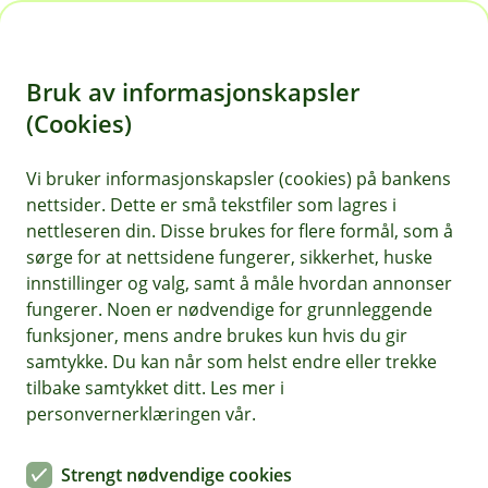
H
o
Bruk av informasjonskapsler
p
p
(Cookies)
MC forsikring
i
Vi bruker informasjonskapsler (cookies) på bankens
Her finner du våre ofte stilte spørsmål om MC
nettsider. Dette er små tekstfiler som lagres i
n
forsikring.
nettleseren din. Disse brukes for flere formål, som å
n
sørge for at nettsidene fungerer, sikkerhet, huske
h
innstillinger og valg, samt å måle hvordan annonser
o
fungerer. Noen er nødvendige for grunnleggende
Spørsmål og svar om MC-forsikring.
funksjoner, mens andre brukes kun hvis du gir
d
samtykke. Du kan når som helst endre eller trekke
e
tilbake samtykket ditt. Les mer i
Trenger jeg grønt kort på motorsykkel?
t
Å
personvernerklæringen vår.
p
n
Ja, reglene for grønt kort gjelder også for
e
Strengt nødvendige cookies
Hva skjer med forsikringen hvis jeg
motorsykkel.
Les mer om grønt kort her.
/