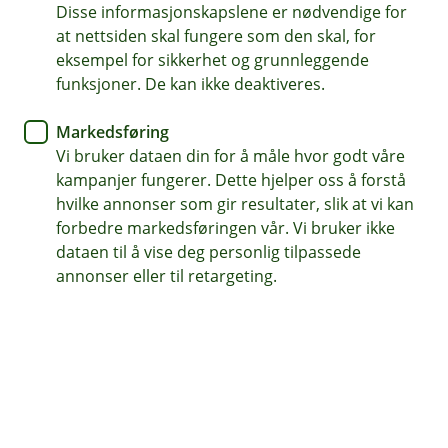
Å
avregistrerer den utenfor sesong?
Disse informasjonskapslene er nødvendige for
L
p
u
at nettsiden skal fungere som den skal, for
n
k
Hvis du avregistrerer motorsykkelen, vil
eksempel for sikkerhet og grunnleggende
e
k
/
Hva må jeg huske på før sesongen
forsikringen automatisk gjøres om til en
funksjoner. De kan ikke deaktiveres.
L
Å
starter?
lagringsforsikring. Den dekker skader som kan
u
p
oppstå når kjøretøyet ikke er i bruk.
Markedsføring
k
n
Ta kontakt med oss for forsikringen du vil ha, og
k
e
Vi bruker dataen din for å måle hvor godt våre
/
etter det må du registrere motorsykkelen din
kampanjer fungerer. Dette hjelper oss å forstå
L
hos Statens vegvesen.
hvilke annonser som gir resultater, slik at vi kan
u
k
forbedre markedsføringen vår. Vi bruker ikke
k
dataen til å vise deg personlig tilpassede
annonser eller til retargeting.