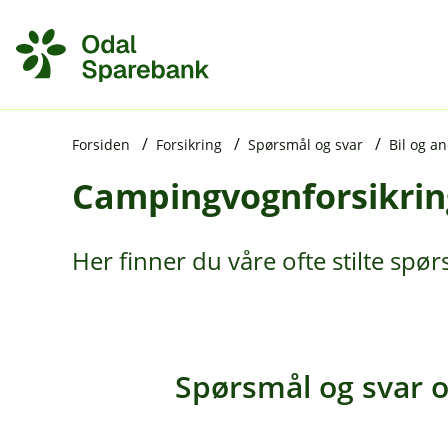
H
o
p
p
i
Forsiden
Forsikring
Spørsmål og svar
Bil og a
Campingvognforsikrin
n
n
h
Her finner du våre ofte stilte sp
o
d
e
t
Spørsmål og svar 