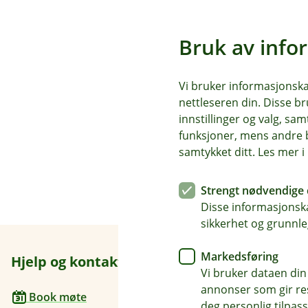
Må man ha ansvarsforsi
Å
p
Bruk av info
n
e
Nei, du trenger ikke egen ans
Hvorfor trenger jeg en c
/
Å
L
p
Vi bruker informasjonskap
u
n
nettleseren din. Disse br
k
e
En campingvognforsikring er 
innstillinger og valg, 
k
Er skader på campingvog
/
Å
campingvognen din. Uforutsett
L
funksjoner, mens andre b
p
utgifter. Forsikringen hjelpe
u
n
samtykket ditt. Les mer 
k
e
Ja, vi kan forsikre campingvog
k
/
L
Strengt nødvendige 
u
Disse informasjonska
k
sikkerhet og grunnle
k
Markedsføring
Hjelp og kontakt
Her finne
Vi bruker dataen din
annonser som gir resu
Besøksadre
Book møte
deg personlig tilpass
Sentrumsveg