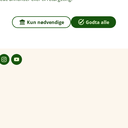
Om oss
 2121 Sagstua
Kun nødvendige
Godta alle
r
dag: 09:00 - 15:00