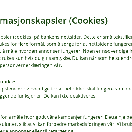
kring på campingvogn?
rmasjonskapsler (Cookies)
varsforsikring på campingvogn da denne følger kjøretøyet 
ampingvognforsikring?
sler (cookies) på bankens nettsider. Dette er små tekstfile
ukes for flere formål, som å sørge for at nettsidene fungerer
viktig fordi den beskytter deg økonomisk mot skader som k
samt å måle hvordan annonser fungerer. Noen er nødvendige 
nen dekket om den står på fast plass?
e hendelser som brann, tyveri, hærverk, og ulykker kan fo
rukes kun hvis du gir samtykke. Du kan når som helst endre 
r deg med å dekke reparasjoner og erstatningskostnader.
i personvernerklæringen vår.
ner på fast plass.
cookies
pslene er nødvendige for at nettsiden skal fungere som den
ggende funksjoner. De kan ikke deaktiveres.
r du oss
Om Odal Sparebank
 for å måle hvor godt våre kampanjer fungerer. Dette hjelper
ltater, slik at vi kan forbedre markedsføringen vår. Vi bruke
sse
Org.nr: 937 887 043
ede annonser eller til retargeting.
en 22, 2120 Sagstua