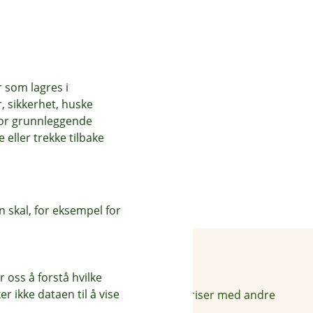
som trekker den.
r som lagres i
, sikkerhet, huske
an oppstå på
for grunnleggende
rårsake betydelige
eller trekke tilbake
 skal, for eksempel for
Priser
 oss å forstå hvilke
r ikke dataen til å vise
Sammenlign våre priser med andre
selskaper på