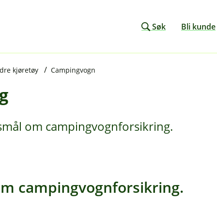
Søk
Bli kunde
ndre kjøretøy
Campingvogn
g
ørsmål om campingvognforsikring.
om campingvognforsikring.