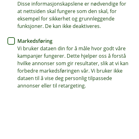
Disse informasjonskapslene er nødvendige for
Reiseforsikring
at nettsiden skal fungere som den skal, for
eksempel for sikkerhet og grunnleggende
Rammet av streiken i SAS?
funksjoner. De kan ikke deaktiveres.
Hvis du har blitt rammet av streiken i SAS er det
Markedsføring
greit å vite hva rettighetene dine er. Vi gir deg
Vi bruker dataen din for å måle hvor godt våre
oversikten her.
kampanjer fungerer. Dette hjelper oss å forstå
hvilke annonser som gir resultater, slik at vi kan
forbedre markedsføringen vår. Vi bruker ikke
Hvis det er streik i flyselskapet ditt kan det føre til at
dataen til å vise deg personlig tilpassede
flyvninger blir innstilt eller forsinket. Forsikringen
annonser eller til retargeting.
dekker ikke om streiken gjør at nettopp din flytur blir
kansellert. Hvis det ser ut som flyet ditt kan bli rammet
er det viktig at du ikke avbestiller reisen selv, men
heller venter på at flyselskapet kansellerer turen.
Ikke avbestill reisen, la flyselskapet
kansellere