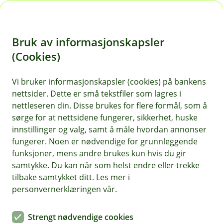
H
o
Bruk av informasjonskapsler
p
p
(Cookies)
i
Vi bruker informasjonskapsler (cookies) på bankens
nettsider. Dette er små tekstfiler som lagres i
n
nettleseren din. Disse brukes for flere formål, som å
n
sørge for at nettsidene fungerer, sikkerhet, huske
h
innstillinger og valg, samt å måle hvordan annonser
o
fungerer. Noen er nødvendige for grunnleggende
funksjoner, mens andre brukes kun hvis du gir
d
samtykke. Du kan når som helst endre eller trekke
e
tilbake samtykket ditt. Les mer i
t
personvernerklæringen vår.
Når flyet ditt blir rammet av streik er det viktig at du ikke
kansellerer flyturen selv
Strengt nødvendige cookies